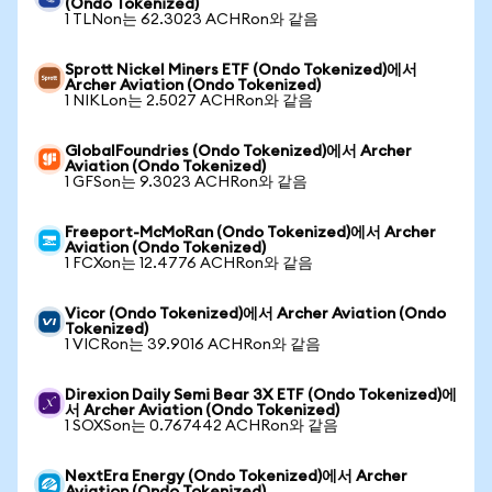
(Ondo Tokenized)
1 TLNon는 62.3023 ACHRon와 같음
Sprott Nickel Miners ETF (Ondo Tokenized)에서
Archer Aviation (Ondo Tokenized)
1 NIKLon는 2.5027 ACHRon와 같음
GlobalFoundries (Ondo Tokenized)에서 Archer
Aviation (Ondo Tokenized)
1 GFSon는 9.3023 ACHRon와 같음
Freeport-McMoRan (Ondo Tokenized)에서 Archer
Aviation (Ondo Tokenized)
1 FCXon는 12.4776 ACHRon와 같음
Vicor (Ondo Tokenized)에서 Archer Aviation (Ondo
Tokenized)
1 VICRon는 39.9016 ACHRon와 같음
Direxion Daily Semi Bear 3X ETF (Ondo Tokenized)에
서 Archer Aviation (Ondo Tokenized)
1 SOXSon는 0.767442 ACHRon와 같음
NextEra Energy (Ondo Tokenized)에서 Archer