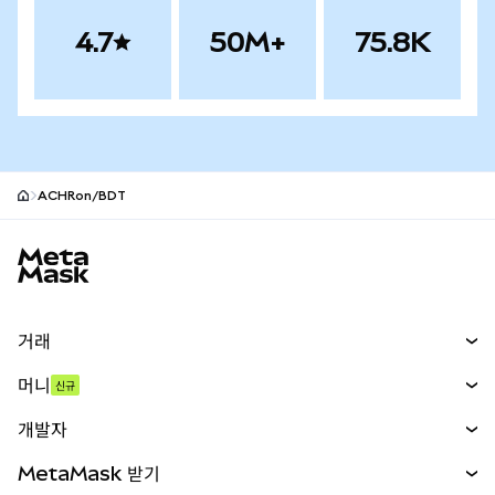
4.7
50M+
75.8K
ACHRon/BDT
MetaMask 사이트 바닥글
거래
스왑
머니
신규
예측 시장
신규
매수
개발자
무기한 선물
신규
카드
문서 보기
MetaMask 받기
실물자산
mUSD
신규
대시보드