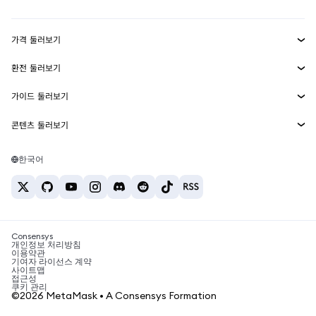
Transaction Shield
수익 창출
Smart Accounts Kit
에이전트 지갑
신규
가격 둘러보기
임베디드 지갑
Snaps
비트코인 가격
환전 둘러보기
MetaMask Connect
이더리움 가격
보상
신규
BTC를 USD로 환전
솔라나 가격
가이드 둘러보기
Snaps
보안
ETH를 USD로 환전
BTC 매수
시바이누 가격
USDT를 INR로 환전
콘텐츠 둘러보기
웹3 서비스
고객 지원
ETH 매수
페페 가격
비트코인 지갑
BTC를 USDT로 환전
SOL 매수
채용
테더 가격
솔라나 지갑
한국어
BTC를 INR로 환전
PEPE 매수
연락처
USDC 가격
최고의 암호화폐 카드
ETH를 USDT로 환전
USDT 매수
체인링크 가격
최고의 모바일 암호화폐 지갑
USDT를 PHP로 환전
USDC 매수
Polymarket이란?
BTC를 EUR로 환전
SHIB 매수
Consensys
암호화폐 세금 뉴스
개인정보 처리방침
이용약관
BNB 매수
기여자 라이선스 계약
암호화폐 매수 방법
사이트맵
접근성
비트코인 매도 방법
쿠키 관리
©2026 MetaMask • A Consensys Formation