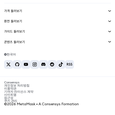
수익 창출
Smart Accounts Kit
에이전트 지갑
신규
가격 둘러보기
임베디드 지갑
Snaps
비트코인 가격
환전 둘러보기
MetaMask Connect
이더리움 가격
보상
신규
BTC를 USD로 환전
솔라나 가격
가이드 둘러보기
Snaps
보안
ETH를 USD로 환전
BTC 매수
시바이누 가격
USDT를 INR로 환전
콘텐츠 둘러보기
웹3 서비스
고객 지원
ETH 매수
페페 가격
비트코인 지갑
BTC를 USDT로 환전
SOL 매수
채용
테더 가격
솔라나 지갑
한국어
BTC를 INR로 환전
PEPE 매수
연락처
USDC 가격
최고의 암호화폐 카드
ETH를 USDT로 환전
USDT 매수
체인링크 가격
최고의 모바일 암호화폐 지갑
USDT를 PHP로 환전
USDC 매수
Polymarket이란?
BTC를 EUR로 환전
SHIB 매수
Consensys
암호화폐 세금 뉴스
개인정보 처리방침
이용약관
BNB 매수
기여자 라이선스 계약
암호화폐 매수 방법
사이트맵
접근성
비트코인 매도 방법
쿠키 관리
©2026 MetaMask • A Consensys Formation