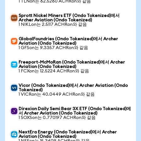
1 TLNon는 62.5260 ACHRon와 같음
Sprott Nickel Miners ETF (Ondo Tokenized)에서
Archer Aviation (Ondo Tokenized)
1 NIKLon는 2.5117 ACHRon와 같음
GlobalFoundries (Ondo Tokenized)에서 Archer
Aviation (Ondo Tokenized)
1 GFSon는 9.3357 ACHRon와 같음
Freeport-McMoRan (Ondo Tokenized)에서 Archer
Aviation (Ondo Tokenized)
1 FCXon는 12.5224 ACHRon와 같음
Vicor (Ondo Tokenized)에서 Archer Aviation (Ondo
Tokenized)
1 VICRon는 40.0449 ACHRon와 같음
Direxion Daily Semi Bear 3X ETF (Ondo Tokenized)에
서 Archer Aviation (Ondo Tokenized)
1 SOXSon는 0.770197 ACHRon와 같음
NextEra Energy (Ondo Tokenized)에서 Archer
Aviation (Ondo Tokenized)