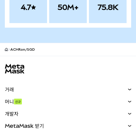
4.7
50M+
75.8K
ACHRon/SGD
MetaMask 사이트 바닥글
거래
스왑
머니
신규
예측 시장
신규
매수
개발자
무기한 선물
신규
카드
문서 보기
MetaMask 받기
실물자산
mUSD
신규
대시보드
Transaction Shield