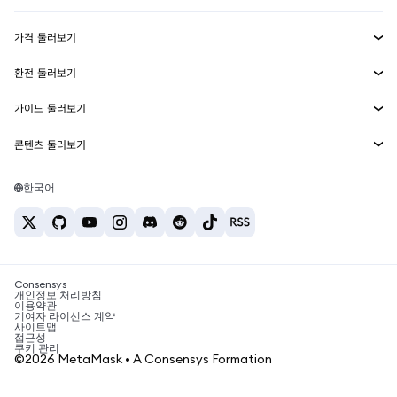
수익 창출
Smart Accounts Kit
에이전트 지갑
신규
가격 둘러보기
임베디드 지갑
Snaps
비트코인 가격
환전 둘러보기
MetaMask Connect
이더리움 가격
보상
신규
BTC를 USD로 환전
솔라나 가격
가이드 둘러보기
Snaps
보안
ETH를 USD로 환전
BTC 매수
시바이누 가격
USDT를 INR로 환전
콘텐츠 둘러보기
웹3 서비스
고객 지원
ETH 매수
페페 가격
비트코인 지갑
BTC를 USDT로 환전
SOL 매수
채용
테더 가격
솔라나 지갑
한국어
BTC를 INR로 환전
PEPE 매수
연락처
USDC 가격
최고의 암호화폐 카드
ETH를 USDT로 환전
USDT 매수
체인링크 가격
최고의 모바일 암호화폐 지갑
USDT를 PHP로 환전
USDC 매수
Polymarket이란?
BTC를 EUR로 환전
SHIB 매수
Consensys
암호화폐 세금 뉴스
개인정보 처리방침
이용약관
BNB 매수
기여자 라이선스 계약
암호화폐 매수 방법
사이트맵
접근성
비트코인 매도 방법
쿠키 관리
©2026 MetaMask • A Consensys Formation