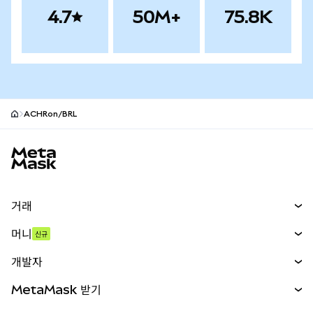
4.7
50M+
75.8K
ACHRon/BRL
MetaMask 사이트 바닥글
거래
스왑
머니
신규
예측 시장
신규
매수
개발자
무기한 선물
신규
카드
문서 보기
MetaMask 받기
실물자산
mUSD
신규
대시보드
Transaction Shield