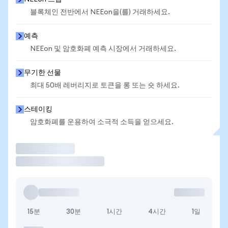
블록체인 전반에서 NEEon을(를) 거래하세요.
예측
NEEon 및 암호화폐 예측 시장에서 거래하세요.
무기한 선물
최대 50배 레버리지로 토큰을 롱 또는 숏 하세요.
스테이킹
암호화폐를 운용하여 소극적 소득을 얻으세요.
거래
15분
30분
1시간
4시간
1일