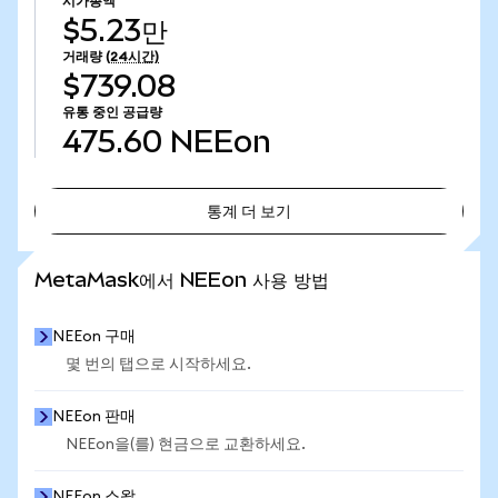
시가총액
$5.23만
거래량
(24시간)
$739.08
유통 중인 공급량
475.60
NEEon
통계 더 보기
통계 더 보기
MetaMask에서 NEEon 사용 방법
NEEon 구매
몇 번의 탭으로 시작하세요.
NEEon 판매
NEEon을(를) 현금으로 교환하세요.
NEEon 스왑