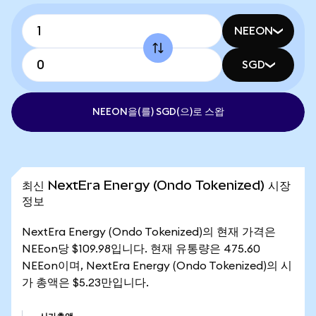
NEEON
SGD
NEEON을(를) SGD(으)로 스왑
최신 NextEra Energy (Ondo Tokenized) 시장
정보
NextEra Energy (Ondo Tokenized)의 현재 가격은
NEEon당 $109.98입니다. 현재 유통량은 475.60
NEEon이며, NextEra Energy (Ondo Tokenized)의 시
가 총액은 $5.23만입니다.