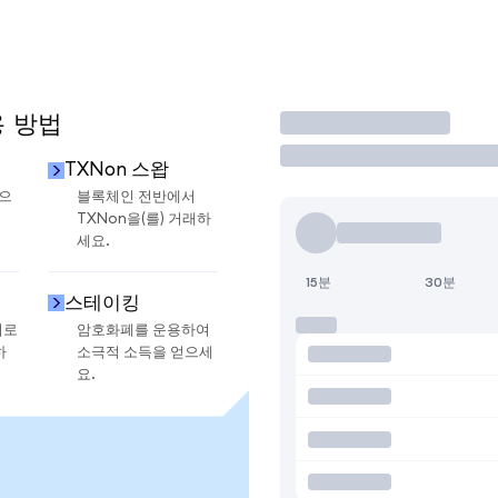
용 방법
거래
TXNon 스왑
금으
블록체인 전반에서
TXNon을(를) 거래하
세요.
15분
30분
스테이킹
지로
암호화폐를 운용하여
하
소극적 소득을 얻으세
요.