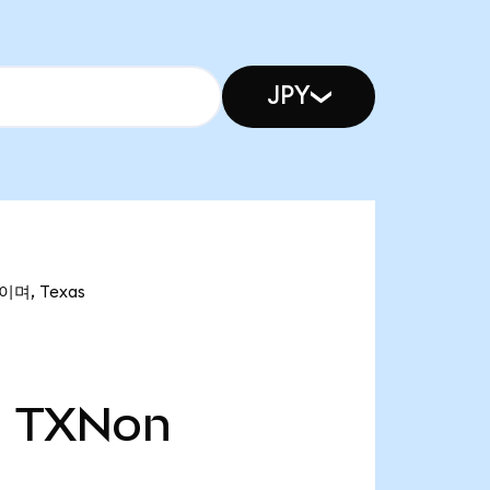
JPY
이며, Texas
천
TXNon