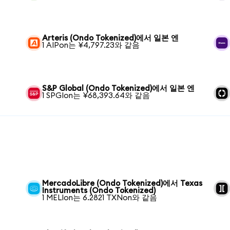
Arteris (Ondo Tokenized)에서 일본 엔
1 AIPon는 ¥4,797.23와 같음
S&P Global (Ondo Tokenized)에서 일본 엔
1 SPGIon는 ¥68,393.64와 같음
MercadoLibre (Ondo Tokenized)에서 Texas
Instruments (Ondo Tokenized)
1 MELIon는 6.2821 TXNon와 같음