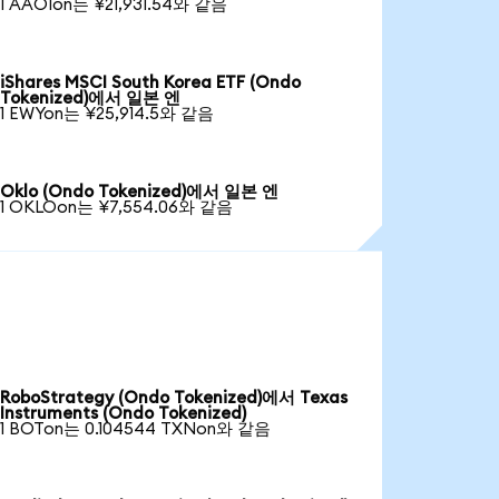
1 AAOIon는 ¥21,931.54와 같음
iShares MSCI South Korea ETF (Ondo
Tokenized)에서 일본 엔
1 EWYon는 ¥25,914.5와 같음
Oklo (Ondo Tokenized)에서 일본 엔
1 OKLOon는 ¥7,554.06와 같음
RoboStrategy (Ondo Tokenized)에서 Texas
Instruments (Ondo Tokenized)
1 BOTon는 0.104544 TXNon와 같음