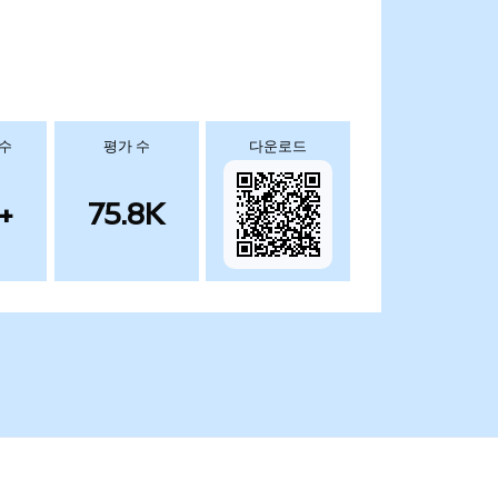
 수
평가 수
다운로드
+
75.8K