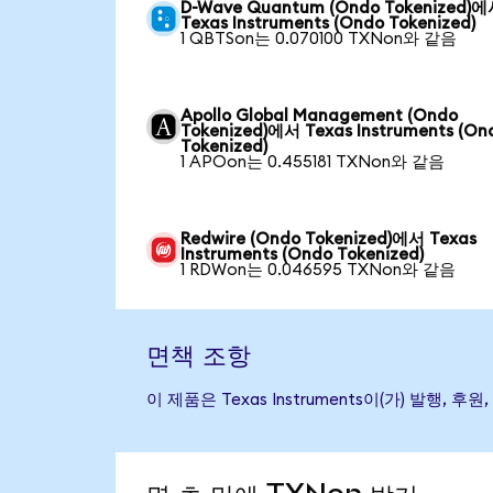
D-Wave Quantum (Ondo Tokenized)
Texas Instruments (Ondo Tokenized)
1 QBTSon는 0.070100 TXNon와 같음
Apollo Global Management (Ondo
Tokenized)에서 Texas Instruments (On
Tokenized)
1 APOon는 0.455181 TXNon와 같음
Redwire (Ondo Tokenized)에서 Texas
Instruments (Ondo Tokenized)
1 RDWon는 0.046595 TXNon와 같음
면책 조항
이 제품은 Texas Instruments이(가) 발