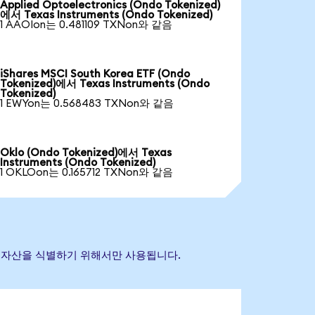
Applied Optoelectronics (Ondo Tokenized)
에서 Texas Instruments (Ondo Tokenized)
1 AAOIon는 0.481109 TXNon와 같음
iShares MSCI South Korea ETF (Ondo
Tokenized)에서 Texas Instruments (Ondo
Tokenized)
1 EWYon는 0.568483 TXNon와 같음
Oklo (Ondo Tokenized)에서 Texas
Instruments (Ondo Tokenized)
1 OKLOon는 0.165712 TXNon와 같음
 참조 자산을 식별하기 위해서만 사용됩니다.