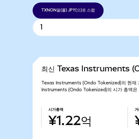
TXNON을(를) JPY(으)로 스왑
최신 Texas Instruments (
Texas Instruments (Ondo Tokenized)
Instruments (Ondo Tokenized)의 시가 총액
시가총액
거
¥1.22억