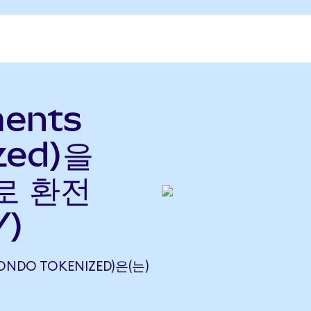
ments
zed)을
)로 환전
Y)
(ONDO TOKENIZED)은(는)