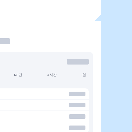
1시간
4시간
1일