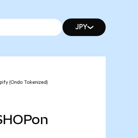
JPY
y (Ondo Tokenized)
SHOPon