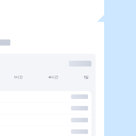
1시간
4시간
1일