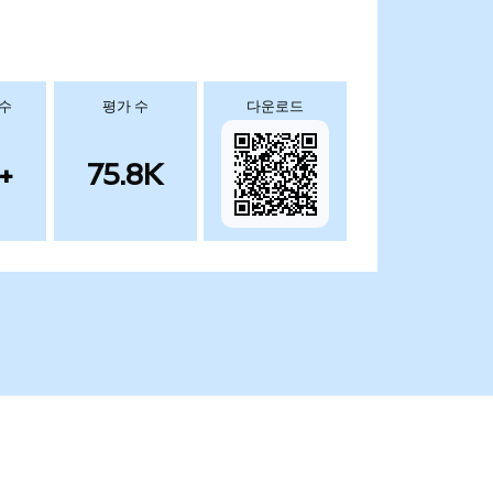
 수
평가 수
다운로드
+
75.8K