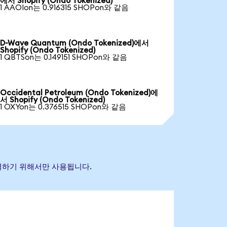
에서 Shopify (Ondo Tokenized)
1 AAOIon는 0.916315 SHOPon와 같음
D-Wave Quantum (Ondo Tokenized)에서
Shopify (Ondo Tokenized)
1 QBTSon는 0.149151 SHOPon와 같음
Occidental Petroleum (Ondo Tokenized)에
서 Shopify (Ondo Tokenized)
1 OXYon는 0.376515 SHOPon와 같음
 식별하기 위해서만 사용됩니다.