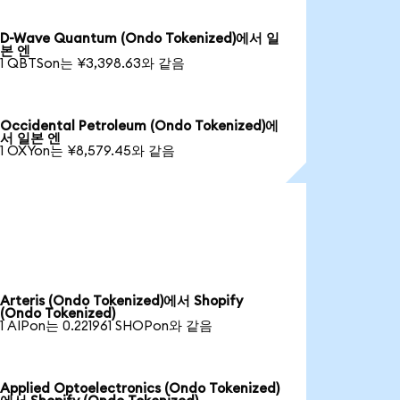
D-Wave Quantum (Ondo Tokenized)에서 일
본 엔
1 QBTSon는 ¥3,398.63와 같음
Occidental Petroleum (Ondo Tokenized)에
서 일본 엔
1 OXYon는 ¥8,579.45와 같음
Arteris (Ondo Tokenized)에서 Shopify
(Ondo Tokenized)
1 AIPon는 0.221961 SHOPon와 같음
Applied Optoelectronics (Ondo Tokenized)