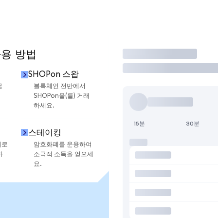
사용 방법
거래
SHOPon 스왑
금
블록체인 전반에서
SHOPon을(를) 거래
하세요.
15분
30분
스테이킹
지로
암호화폐를 운용하여
하
소극적 소득을 얻으세
요.