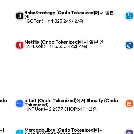
RoboStrategy (Ondo Tokenized)에서 일본
엔
1 BOTon는 ¥4,325.24와 같음
Netflix (Ondo Tokenized)에서 일본 엔
1 NFLXon는 ¥115,553.42와 같음
ndo
Intuit (Ondo Tokenized)에서 Shopify (Ondo
Tokenized)
1 INTUon는 2.2577 SHOPon와 같음
에서
MercadoLibre (Ondo Tokenized)에서