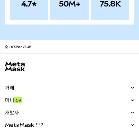
4.7
50M+
75.8K
AXPon/RUB
MetaMask 사이트 바닥글
거래
스왑
머니
신규
예측 시장
신규
매수
개발자
무기한 선물
신규
카드
문서 보기
MetaMask 받기
실물자산
mUSD
신규
대시보드
Transaction Shield