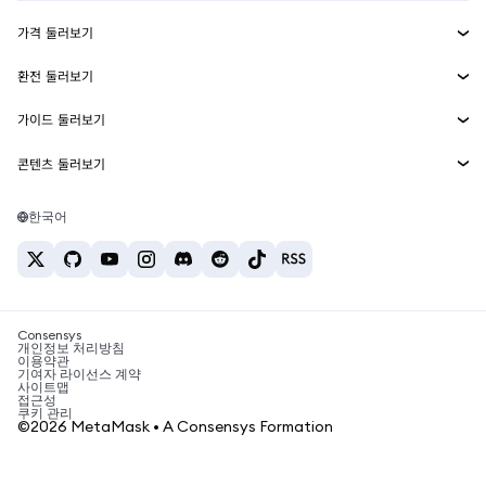
수익 창출
Smart Accounts Kit
에이전트 지갑
신규
가격 둘러보기
임베디드 지갑
Snaps
비트코인 가격
환전 둘러보기
MetaMask Connect
이더리움 가격
보상
신규
BTC를 USD로 환전
솔라나 가격
가이드 둘러보기
Snaps
보안
ETH를 USD로 환전
BTC 매수
시바이누 가격
USDT를 INR로 환전
콘텐츠 둘러보기
웹3 서비스
고객 지원
ETH 매수
페페 가격
비트코인 지갑
BTC를 USDT로 환전
SOL 매수
채용
테더 가격
솔라나 지갑
한국어
BTC를 INR로 환전
PEPE 매수
연락처
USDC 가격
최고의 암호화폐 카드
ETH를 USDT로 환전
USDT 매수
체인링크 가격
최고의 모바일 암호화폐 지갑
USDT를 PHP로 환전
USDC 매수
Polymarket이란?
BTC를 EUR로 환전
SHIB 매수
Consensys
암호화폐 세금 뉴스
개인정보 처리방침
이용약관
BNB 매수
기여자 라이선스 계약
암호화폐 매수 방법
사이트맵
접근성
비트코인 매도 방법
쿠키 관리
©2026 MetaMask • A Consensys Formation