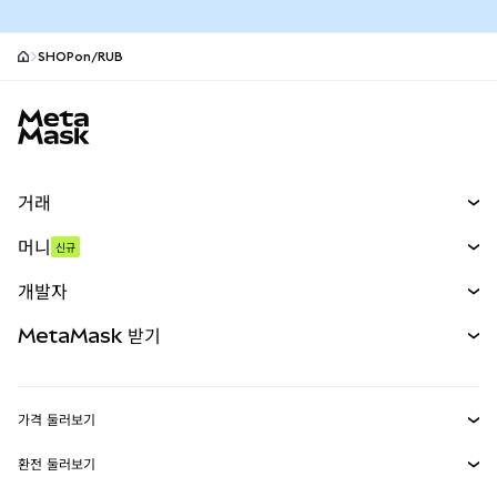
SHOPon/RUB
MetaMask 사이트 바닥글
거래
스왑
머니
신규
예측 시장
신규
매수
개발자
무기한 선물
신규
카드
문서 보기
MetaMask 받기
실물자산
mUSD
신규
대시보드
Transaction Shield
수익 창출
Smart Accounts Kit
에이전트 지갑
신규
가격 둘러보기
임베디드 지갑
Snaps
비트코인 가격
환전 둘러보기
MetaMask Connect
이더리움 가격
보상
신규
BTC를 USD로 환전