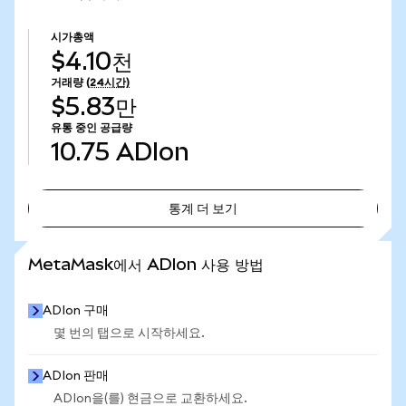
시가총액
$4.10천
거래량
(24시간)
$5.83만
유통 중인 공급량
10.75
ADIon
통계 더 보기
통계 더 보기
MetaMask에서 ADIon 사용 방법
ADIon 구매
몇 번의 탭으로 시작하세요.
ADIon 판매
ADIon을(를) 현금으로 교환하세요.