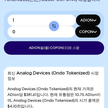
ADION
COPON
ADION을(를) COPON(으)로 스왑
최신 Analog Devices (Ondo Tokenized) 시장
정보
Analog Devices (Ondo Tokenized)의 현재 가격은
ADIon당 $381.61입니다. 현재 유통량은 10.75 ADIon이
며, Analog Devices (Ondo Tokenized)의 시가 총액은
$4.10천입니다.