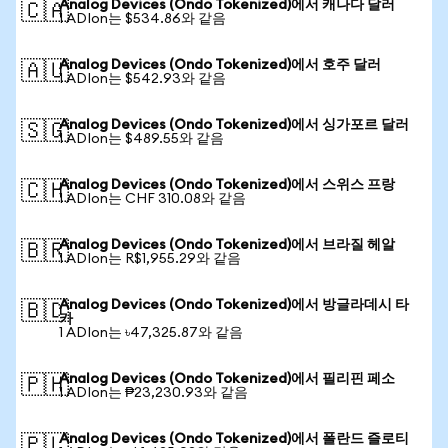
Analog Devices (Ondo Tokenized)에서 캐나다 달러
🇨🇦
1 ADIon는 $534.86와 같음
Analog Devices (Ondo Tokenized)에서 호주 달러
🇦🇺
1 ADIon는 $542.93와 같음
Analog Devices (Ondo Tokenized)에서 싱가포르 달러
🇸🇬
1 ADIon는 $489.55와 같음
Analog Devices (Ondo Tokenized)에서 스위스 프랑
🇨🇭
1 ADIon는 CHF 310.08와 같음
Analog Devices (Ondo Tokenized)에서 브라질 헤알
🇧🇷
1 ADIon는 R$1,955.29와 같음
Analog Devices (Ondo Tokenized)에서 방글라데시 타
🇧🇩
카
1 ADIon는 ৳47,325.87와 같음
Analog Devices (Ondo Tokenized)에서 필리핀 페소
🇵🇭
1 ADIon는 ₱23,230.93와 같음
Analog Devices (Ondo Tokenized)에서 폴란드 즐로티
🇵🇱