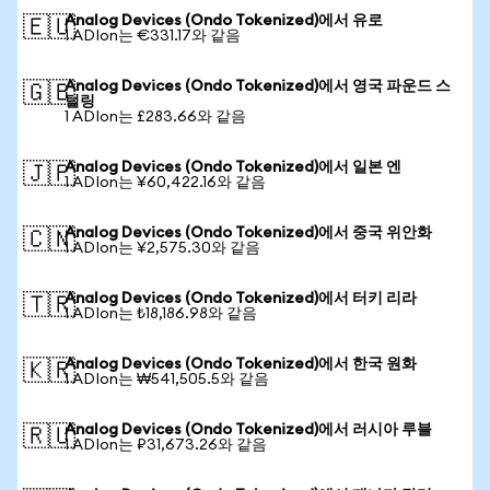
Analog Devices (Ondo Tokenized)에서 유로
🇪🇺
1 ADIon는 €331.17와 같음
Analog Devices (Ondo Tokenized)에서 영국 파운드 스
🇬🇧
털링
1 ADIon는 £283.66와 같음
Analog Devices (Ondo Tokenized)에서 일본 엔
🇯🇵
1 ADIon는 ¥60,422.16와 같음
Analog Devices (Ondo Tokenized)에서 중국 위안화
🇨🇳
1 ADIon는 ¥2,575.30와 같음
Analog Devices (Ondo Tokenized)에서 터키 리라
🇹🇷
1 ADIon는 ₺18,186.98와 같음
Analog Devices (Ondo Tokenized)에서 한국 원화
🇰🇷
1 ADIon는 ₩541,505.5와 같음
Analog Devices (Ondo Tokenized)에서 러시아 루블
🇷🇺
1 ADIon는 ₽31,673.26와 같음