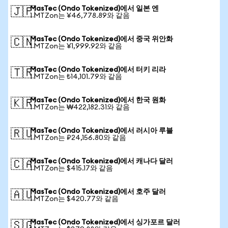
MasTec (Ondo Tokenized)에서 일본 엔
🇯🇵
1 MTZon는 ¥46,778.89와 같음
MasTec (Ondo Tokenized)에서 중국 위안화
🇨🇳
1 MTZon는 ¥1,999.92와 같음
MasTec (Ondo Tokenized)에서 터키 리라
🇹🇷
1 MTZon는 ₺14,101.79와 같음
MasTec (Ondo Tokenized)에서 한국 원화
🇰🇷
1 MTZon는 ₩422,182.31와 같음
MasTec (Ondo Tokenized)에서 러시아 루블
🇷🇺
1 MTZon는 ₽24,156.80와 같음
MasTec (Ondo Tokenized)에서 캐나다 달러
🇨🇦
1 MTZon는 $415.17와 같음
MasTec (Ondo Tokenized)에서 호주 달러
🇦🇺
1 MTZon는 $420.77와 같음
MasTec (Ondo Tokenized)에서 싱가포르 달러
🇸🇬