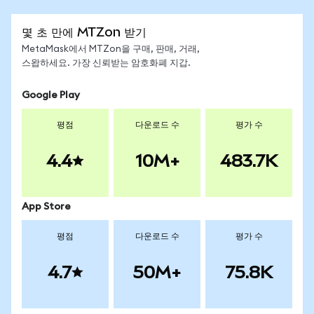
몇 초 만에 MTZon 받기
MetaMask에서 MTZon을 구매, 판매, 거래,
스왑하세요. 가장 신뢰받는 암호화폐 지갑.
Google Play
평점
다운로드 수
평가 수
4.4
10M+
483.7K
App Store
평점
다운로드 수
평가 수
4.7
50M+
75.8K