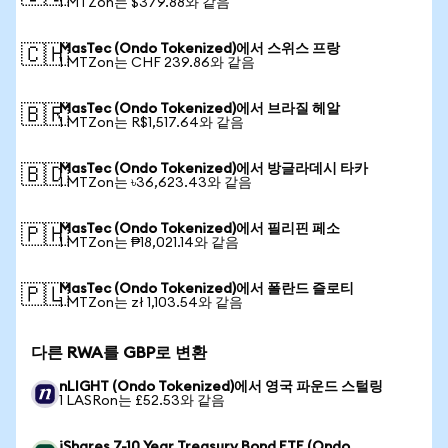
1 MTZon는 $379.88와 같음
MasTec (Ondo Tokenized)에서 스위스 프랑
🇨🇭
1 MTZon는 CHF 239.86와 같음
MasTec (Ondo Tokenized)에서 브라질 헤알
🇧🇷
1 MTZon는 R$1,517.64와 같음
MasTec (Ondo Tokenized)에서 방글라데시 타카
🇧🇩
1 MTZon는 ৳36,623.43와 같음
MasTec (Ondo Tokenized)에서 필리핀 페소
🇵🇭
1 MTZon는 ₱18,021.14와 같음
MasTec (Ondo Tokenized)에서 폴란드 즐로티
🇵🇱
1 MTZon는 zł 1,103.54와 같음
다른 RWA를 GBP로 변환
nLIGHT (Ondo Tokenized)에서 영국 파운드 스털링
1 LASRon는 £52.53와 같음
iShares 7-10 Year Treasury Bond ETF (Ondo