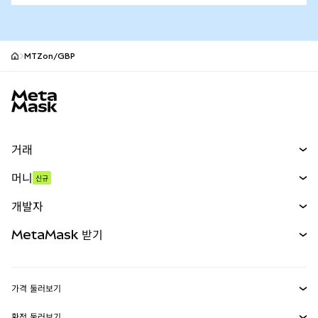
MTZon/GBP
MetaMask 사이트 바닥글
거래
스왑
머니
신규
예측 시장
신규
매수
개발자
무기한 선물
신규
카드
문서 보기
MetaMask 받기
실물자산
mUSD
신규
대시보드
Transaction Shield
수익 창출
Smart Accounts Kit
에이전트 지갑
신규
가격 둘러보기
임베디드 지갑
Snaps
비트코인 가격
환전 둘러보기