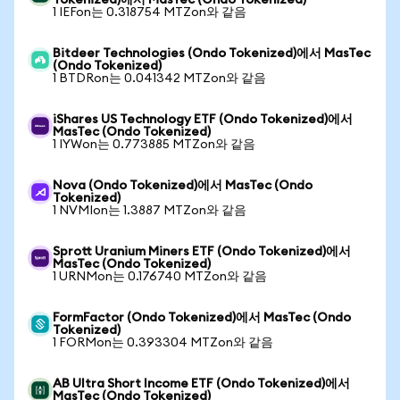
Tokenized)에서 MasTec (Ondo Tokenized)
1 IEFon는 0.318754 MTZon와 같음
Bitdeer Technologies (Ondo Tokenized)에서 MasTec
(Ondo Tokenized)
1 BTDRon는 0.041342 MTZon와 같음
iShares US Technology ETF (Ondo Tokenized)에서
MasTec (Ondo Tokenized)
1 IYWon는 0.773885 MTZon와 같음
Nova (Ondo Tokenized)에서 MasTec (Ondo
Tokenized)
1 NVMIon는 1.3887 MTZon와 같음
Sprott Uranium Miners ETF (Ondo Tokenized)에서
MasTec (Ondo Tokenized)
1 URNMon는 0.176740 MTZon와 같음
FormFactor (Ondo Tokenized)에서 MasTec (Ondo
Tokenized)
1 FORMon는 0.393304 MTZon와 같음
AB Ultra Short Income ETF (Ondo Tokenized)에서
MasTec (Ondo Tokenized)