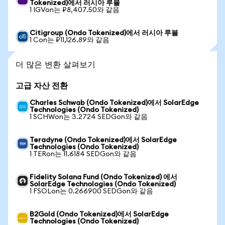
Tokenized)에서 러시아 루블
1 IGVon는 ₽8,407.50와 같음
Citigroup (Ondo Tokenized)에서 러시아 루블
1 Con는 ₽11,126.89와 같음
더 많은 변환 살펴보기
고급 자산 전환
Charles Schwab (Ondo Tokenized)에서 SolarEdge
Technologies (Ondo Tokenized)
1 SCHWon는 3.2724 SEDGon와 같음
Teradyne (Ondo Tokenized)에서 SolarEdge
Technologies (Ondo Tokenized)
1 TERon는 11.6184 SEDGon와 같음
Fidelity Solana Fund (Ondo Tokenized) 에서
SolarEdge Technologies (Ondo Tokenized)
1 FSOLon는 0.266900 SEDGon와 같음
B2Gold (Ondo Tokenized)에서 SolarEdge
Technologies (Ondo Tokenized)