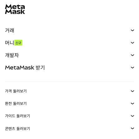
거래
스왑
머니
신규
예측 시장
신규
매수
개발자
무기한 선물
신규
카드
문서 보기
MetaMask 받기
실물자산
mUSD
신규
대시보드
Transaction Shield
수익 창출
Smart Accounts Kit
에이전트 지갑
신규
가격 둘러보기
임베디드 지갑
Snaps
비트코인 가격
환전 둘러보기
MetaMask Connect
이더리움 가격
보상
신규
BTC를 USD로 환전
솔라나 가격
가이드 둘러보기
Snaps
보안
ETH를 USD로 환전
BTC 매수
시바이누 가격
USDT를 INR로 환전
콘텐츠 둘러보기
웹3 서비스
고객 지원
ETH 매수
페페 가격
비트코인 지갑
BTC를 USDT로 환전