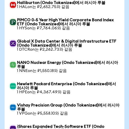
Halliburton (Ondo Tokenized)에서 러시아 루블
1 HALon는 ₽2,652.75와 같음
PIMCO 0-5 Year High Yield Corporate Bond Index
ETF (Ondo Tokenized)에서 러시아 루블
1 HYSon는 ₽7,764.06와 같음
Global X Data Center & Digital Infrastructure ETF
(Ondo Tokenized)에서 러시아 루블
1 DTCRon는 ₽2,262.73와 같음
NANO Nuclear Energy (Ondo Tokenized)에서 러시아
루블
1 NNEon는 ₽1,550.18와 같음
Hewlett Packard Enterprise (Ondo Tokenized)에서
러시아 루블
1 HPEon는 ₽4,367.49와 같음
Vishay Precision Group (Ondo Tokenized)에서 러시아
루블
1 VPGon는 ₽5,558.10와 같음
iShares Expanded Tech-Software ETF (Ondo