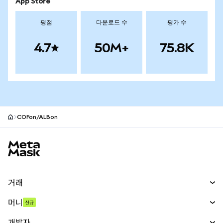
App Store
평점
다운로드 수
평가 수
4.7
50M+
75.8K
COFon/ALBon
MetaMask 사이트 바닥글
거래
스왑
머니
신규
예측 시장
신규
매수
개발자