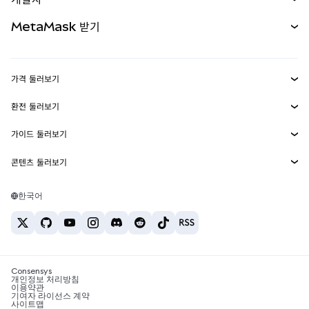
무기한 선물
신규
카드
문서 보기
MetaMask 받기
실물자산
mUSD
신규
대시보드
Transaction Shield
수익 창출
Smart Accounts Kit
에이전트 지갑
신규
가격 둘러보기
임베디드 지갑
Snaps
비트코인 가격
환전 둘러보기
MetaMask Connect
이더리움 가격
보상
신규
BTC를 USD로 환전
솔라나 가격
가이드 둘러보기
Snaps
보안
ETH를 USD로 환전
BTC 매수
시바이누 가격
USDT를 INR로 환전
콘텐츠 둘러보기
웹3 서비스
고객 지원
ETH 매수
페페 가격
비트코인 지갑
BTC를 USDT로 환전
SOL 매수
채용
테더 가격
솔라나 지갑
한국어
BTC를 INR로 환전
PEPE 매수
연락처
USDC 가격
최고의 암호화폐 카드
ETH를 USDT로 환전
USDT 매수
체인링크 가격
최고의 모바일 암호화폐 지갑
USDT를 PHP로 환전
USDC 매수
Polymarket이란?
BTC를 EUR로 환전
SHIB 매수
Consensys
암호화폐 세금 뉴스
개인정보 처리방침
이용약관
BNB 매수
기여자 라이선스 계약
암호화폐 매수 방법
사이트맵