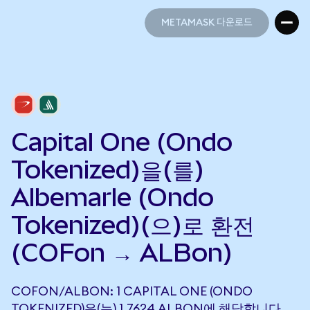
METAMASK 다운로드
METAMASK 다운로드
Capital One (Ondo
Tokenized)을(를)
Albemarle (Ondo
Tokenized)(으)로 환전
(COFon → ALBon)
COFON/ALBON: 1 CAPITAL ONE (ONDO
TOKENIZED)은(는) 1.7624 ALBON에 해당합니다