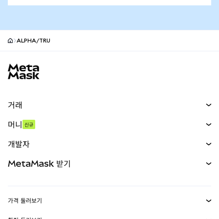
ALPHA/TRU
MetaMask 사이트 바닥글
거래
스왑
머니
신규
예측 시장
신규
매수
개발자
무기한 선물
신규
카드
문서 보기
MetaMask 받기
실물자산
mUSD
신규
대시보드
Transaction Shield
수익 창출
Smart Accounts Kit
에이전트 지갑
신규
가격 둘러보기
임베디드 지갑
Snaps
비트코인 가격