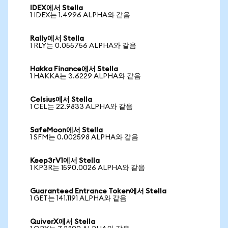
IDEX에서 Stella
1 IDEX는 1.4996 ALPHA와 같음
Rally에서 Stella
1 RLY는 0.055756 ALPHA와 같음
Hakka Finance에서 Stella
1 HAKKA는 3.6229 ALPHA와 같음
Celsius에서 Stella
1 CEL는 22.9833 ALPHA와 같음
SafeMoon에서 Stella
1 SFM는 0.002598 ALPHA와 같음
Keep3rV1에서 Stella
1 KP3R는 1590.0026 ALPHA와 같음
Guaranteed Entrance Token에서 Stella
1 GET는 141.1191 ALPHA와 같음
QuiverX에서 Stella