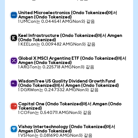
United Microelectronics (Ondo Tokenized)에서
Amgen (Ondo Tokenized)
1 UMCon는 0.044541 AMGNon와 같음
Keel Infrastructure (Ondo Tokenized)에서 Amgen
(Ondo Tokenized)
1 KEELon는 0.009482 AMGNon와 같음
Global X MSCI Argentina ETF (Ondo Tokenized)에서
Amgen (Ondo Tokenized)
1 ARGTon는 0.225718 AMGNon와 같음
WisdomTree US Quality Dividend Growth Fund
(Ondo Tokenized)에서 Amgen (Ondo Tokenized)
1 DGRWon는 0.247332 AMGNon와 같음
Capital One (Ondo Tokenized)에서 Amgen (Ondo
Tokenized)
1 COFon는 0.540711 AMGNon와 같음
Vishay Intertechnology (Ondo Tokenized)에서
Amgen (Ondo Tokenized)
1 VSHon는 0.081690 AMGNon와 같음