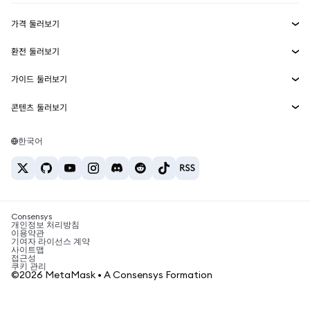
수익 창출
Smart Accounts Kit
에이전트 지갑
신규
가격 둘러보기
임베디드 지갑
Snaps
비트코인 가격
환전 둘러보기
MetaMask Connect
이더리움 가격
보상
신규
BTC를 USD로 환전
솔라나 가격
가이드 둘러보기
Snaps
보안
ETH를 USD로 환전
BTC 매수
시바이누 가격
USDT를 INR로 환전
콘텐츠 둘러보기
웹3 서비스
고객 지원
ETH 매수
페페 가격
비트코인 지갑
BTC를 USDT로 환전
SOL 매수
채용
테더 가격
솔라나 지갑
한국어
BTC를 INR로 환전
PEPE 매수
연락처
USDC 가격
최고의 암호화폐 카드
ETH를 USDT로 환전
USDT 매수
체인링크 가격
최고의 모바일 암호화폐 지갑
USDT를 PHP로 환전
USDC 매수
Polymarket이란?
BTC를 EUR로 환전
SHIB 매수
Consensys
암호화폐 세금 뉴스
개인정보 처리방침
이용약관
BNB 매수
기여자 라이선스 계약
암호화폐 매수 방법
사이트맵
접근성
비트코인 매도 방법
쿠키 관리
©2026 MetaMask • A Consensys Formation