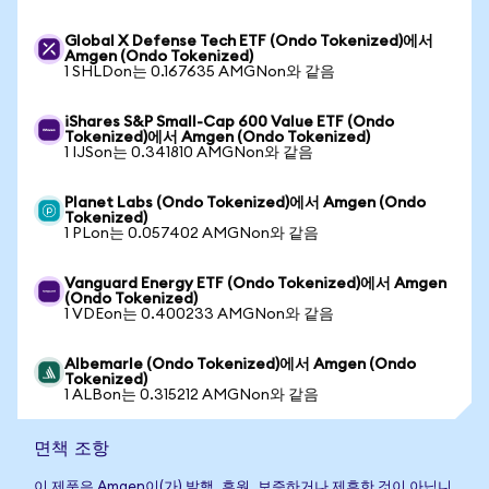
Global X Defense Tech ETF (Ondo Tokenized)에서
Amgen (Ondo Tokenized)
1 SHLDon는 0.167635 AMGNon와 같음
iShares S&P Small-Cap 600 Value ETF (Ondo
Tokenized)에서 Amgen (Ondo Tokenized)
1 IJSon는 0.341810 AMGNon와 같음
Planet Labs (Ondo Tokenized)에서 Amgen (Ondo
Tokenized)
1 PLon는 0.057402 AMGNon와 같음
Vanguard Energy ETF (Ondo Tokenized)에서 Amgen
(Ondo Tokenized)
1 VDEon는 0.400233 AMGNon와 같음
Albemarle (Ondo Tokenized)에서 Amgen (Ondo
Tokenized)
1 ALBon는 0.315212 AMGNon와 같음
면책 조항
이 제품은 Amgen이(가) 발행, 후원, 보증하거나 제휴한 것이 아닙니