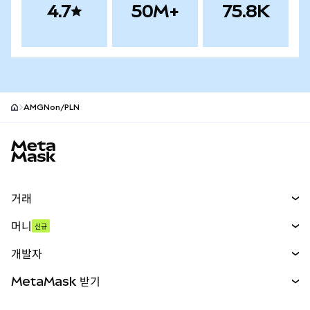
4.7
50M+
75.8K
AMGNon/PLN
MetaMask 사이트 바닥글
거래
스왑
머니
신규
예측 시장
신규
매수
개발자
무기한 선물
신규
카드
문서 보기
MetaMask 받기
실물자산
mUSD
신규
대시보드
Transaction Shield