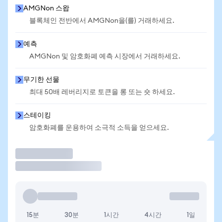
AMGNon 스왑
블록체인 전반에서 AMGNon을(를) 거래하세요.
예측
AMGNon 및 암호화폐 예측 시장에서 거래하세요.
무기한 선물
최대 50배 레버리지로 토큰을 롱 또는 숏 하세요.
스테이킹
암호화폐를 운용하여 소극적 소득을 얻으세요.
거래
15분
30분
1시간
4시간
1일