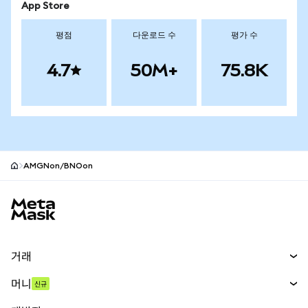
App Store
평점
다운로드 수
평가 수
4.7
50M+
75.8K
AMGNon/BNOon
MetaMask 사이트 바닥글
거래
스왑
머니
신규
예측 시장
신규
매수