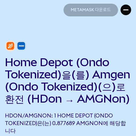
METAMASK 다운로드
METAMASK 다운로드
Home Depot (Ondo
Tokenized)을(를) Amgen
(Ondo Tokenized)(으)로
환전 (HDon → AMGNon)
HDON/AMGNON: 1 HOME DEPOT (ONDO
TOKENIZED)은(는) 0.877689 AMGNON에 해당합
니다