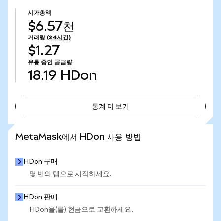
시가총액
$6.57천
거래량
(24시간)
$1.27
유통 중인 공급량
18.19
HDon
통계 더 보기
통계 더 보기
MetaMask에서 HDon 사용 방법
HDon 구매
몇 번의 탭으로 시작하세요.
HDon 판매
HDon을(를) 현금으로 교환하세요.