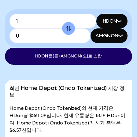
HDON
AMGNON
HDON을(를) AMGNON(으)로 스왑
최신 Home Depot (Ondo Tokenized) 시장 정
보
Home Depot (Ondo Tokenized)의 현재 가격은
HDon당 $361.09입니다. 현재 유통량은 18.19 HDon이
며, Home Depot (Ondo Tokenized)의 시가 총액은
$6.57천입니다.