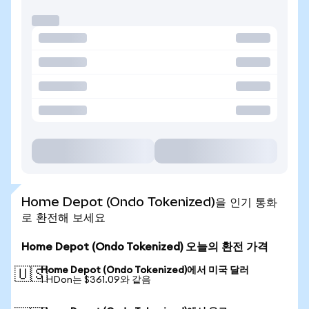
Home Depot (Ondo Tokenized)을 인기 통화
로 환전해 보세요
Home Depot (Ondo Tokenized) 오늘의 환전 가격
Home Depot (Ondo Tokenized)에서 미국 달러
🇺🇸
1 HDon는 $361.09와 같음