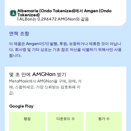
Albemarle (Ondo Tokenized)에서 Amgen (Ondo
Tokenized)
1 ALBon는 0.296472 AMGNon와 같음
면책 조항
이 제품은 Amgen이(가) 발행, 후원, 보증하거나 제휴한 것이 아닙니
다. 회사명 및 기타 상표는 기초 참조 자산을 식별하기 위해서만 사용
됩니다.
몇 초 만에 AMGNon 받기
MetaMask에서 AMGNon을 구매, 판매, 거
래, 스왑하세요. 가장 신뢰받는 암호화폐 지
갑.
Google Play
평점
다운로드 수
평가 수