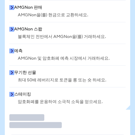
AMGNon 판매
AMGNon을(를) 현금으로 교환하세요.
AMGNon 스왑
블록체인 전반에서 AMGNon을(를) 거래하세요.
예측
AMGNon 및 암호화폐 예측 시장에서 거래하세요.
무기한 선물
최대 50배 레버리지로 토큰을 롱 또는 숏 하세요.
스테이킹
암호화폐를 운용하여 소극적 소득을 얻으세요.
거래