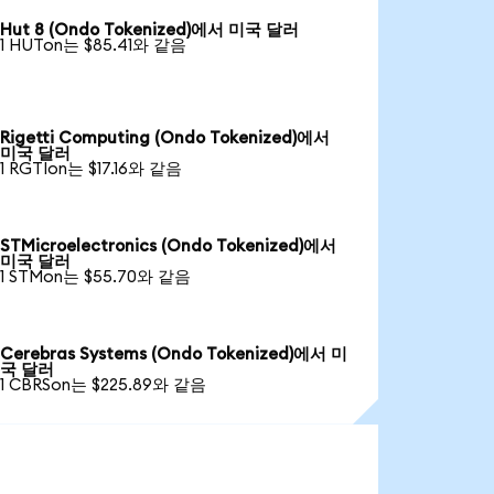
Hut 8 (Ondo Tokenized)에서 미국 달러
1 HUTon는 $85.41와 같음
Rigetti Computing (Ondo Tokenized)에서
미국 달러
1 RGTIon는 $17.16와 같음
STMicroelectronics (Ondo Tokenized)에서
미국 달러
1 STMon는 $55.70와 같음
Cerebras Systems (Ondo Tokenized)에서 미
국 달러
1 CBRSon는 $225.89와 같음