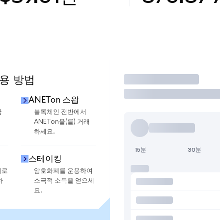
사용 방법
거래
ANETon 스왑
금
블록체인 전반에서
ANETon을(를) 거래
하세요.
15분
30분
스테이킹
지로
암호화폐를 운용하여
하
소극적 소득을 얻으세
요.