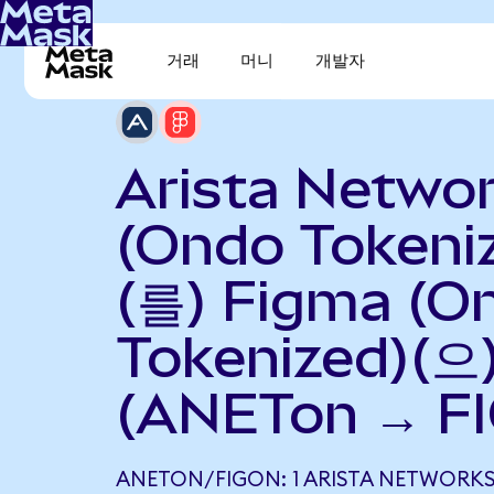
거래
머니
개발자
Arista Netwo
(Ondo Tokeni
(를) Figma (O
Tokenized)(
(ANETon → F
ANETON/FIGON: 1 ARISTA NETWORK