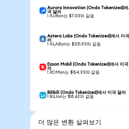
Aurora Innovation (Ondo Tokenized)
국 달러
1 AURon는 $7.03와 같음
Astera Labs (Ondo Tokenized)에서 미
러
1 ALABon는 $331.93와 같음
Exxon Mobil (Ondo Tokenized)에서 미
러
1 XOMon는 $154.93와 같음
Bilibili (Ondo Tokenized)에서 미국 달러
1 BILIon는 $18.62와 같음
더 많은 변환 살펴보기