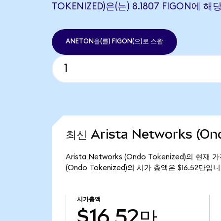
TOKENIZED)은(는) 8.1807 FIGON에 
ANETON을(를) FIGON(으)로 스왑
최신 Arista Networks (On
Arista Networks (Ondo Tokenized)의 현
(Ondo Tokenized)의 시가 총액은 $16.52만입니
시가총액
$16.52만