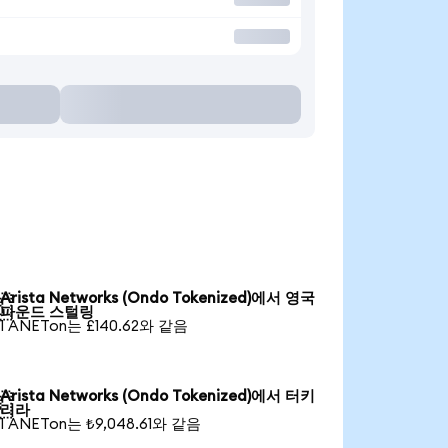
Arista Networks (Ondo Tokenized)에서 영국

파운드 스털링
1 ANETon는 £140.62와 같음
Arista Networks (Ondo Tokenized)에서 터키

리라
1 ANETon는 ₺9,048.61와 같음