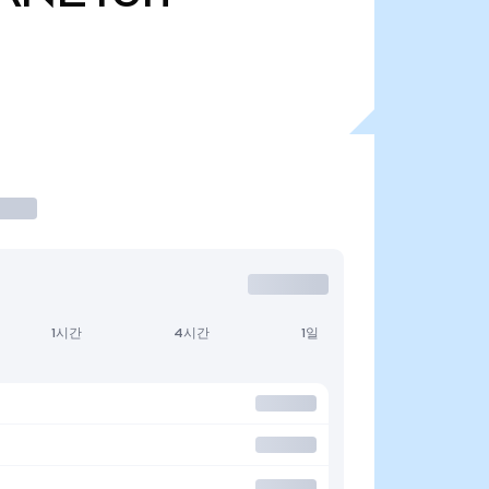
1시간
4시간
1일