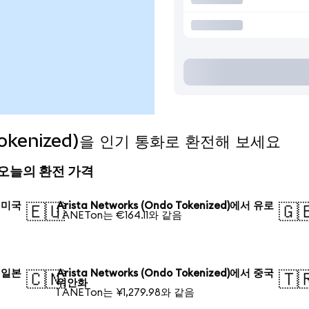
o Tokenized)을 인기 통화로 환전해 보세요
ed) 오늘의 환전 가격
서 미국
Arista Networks (Ondo Tokenized)에서 유로
🇪🇺
🇬
1 ANETon는 €164.11와 같음
서 일본
Arista Networks (Ondo Tokenized)에서 중국
🇨🇳
🇹
위안화
1 ANETon는 ¥1,279.98와 같음