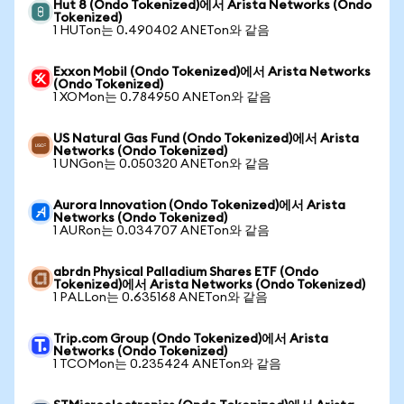
Hut 8 (Ondo Tokenized)에서 Arista Networks (Ondo
Tokenized)
1 HUTon는 0.490402 ANETon와 같음
Exxon Mobil (Ondo Tokenized)에서 Arista Networks
(Ondo Tokenized)
1 XOMon는 0.784950 ANETon와 같음
US Natural Gas Fund (Ondo Tokenized)에서 Arista
Networks (Ondo Tokenized)
1 UNGon는 0.050320 ANETon와 같음
Aurora Innovation (Ondo Tokenized)에서 Arista
Networks (Ondo Tokenized)
1 AURon는 0.034707 ANETon와 같음
abrdn Physical Palladium Shares ETF (Ondo
Tokenized)에서 Arista Networks (Ondo Tokenized)
1 PALLon는 0.635168 ANETon와 같음
Trip.com Group (Ondo Tokenized)에서 Arista
Networks (Ondo Tokenized)
1 TCOMon는 0.235424 ANETon와 같음