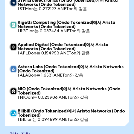
STMicroelectronics (Ondo Tokenized)에서 Arista
Networks (Ondo Tokenized)
1 STMon는 0.272127 ANETon와 같음
Rigetti Computing (Ondo Tokenized)에서 Arista
Networks (Ondo Tokenized)
1 RGTIon는 0.087484 ANETon와 같음
Applied Digital (Ondo Tokenized)에서 Arista
Networks (Ondo Tokenized)
1 APLDon는 0.154953 ANETon와 같음
Astera Labs (Ondo Tokenized)에서 Arista Networks
(Ondo Tokenized)
1 ALABon는 1.6531 ANETon와 같음
NIO (Ondo Tokenized)에서 Arista Networks (Ondo
Tokenized)
1 NIOon는 0.023906 ANETon와 같음
Bilibili (Ondo Tokenized)에서 Arista Networks (Ondo
Tokenized)
1 BILIon는 0.094599 ANETon와 같음
면책 조항