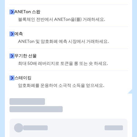
ANETon 스왑
블록체인 전반에서 ANETon을(를) 거래하세요.
예측
ANETon 및 암호화폐 예측 시장에서 거래하세요.
무기한 선물
최대 50배 레버리지로 토큰을 롱 또는 숏 하세요.
스테이킹
암호화폐를 운용하여 소극적 소득을 얻으세요.
거래