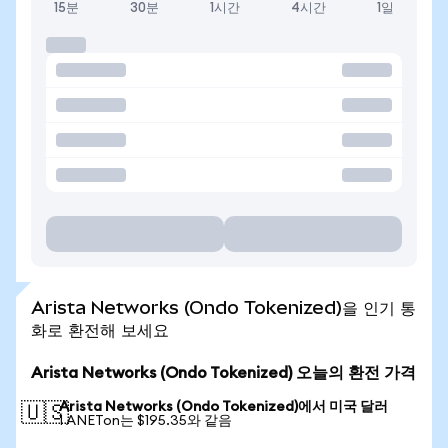
15분
30분
1시간
4시간
1일
Arista Networks (Ondo Tokenized)을 인기 통
화로 환전해 보세요
Arista Networks (Ondo Tokenized) 오늘의 환전 가격
Arista Networks (Ondo Tokenized)에서 미국 달러
🇺🇸
1 ANETon는 $195.35와 같음