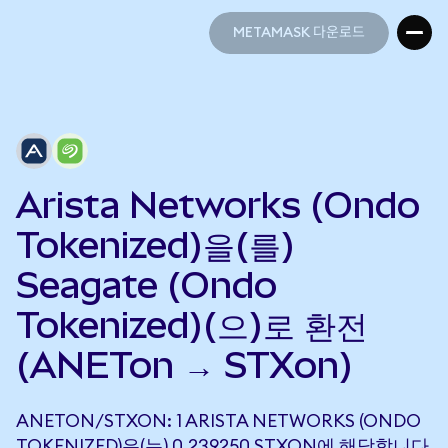
METAMASK 다운로드
METAMASK 다운로드
Arista Networks (Ondo
Tokenized)을(를)
Seagate (Ondo
Tokenized)(으)로 환전
(ANETon → STXon)
ANETON/STXON: 1 ARISTA NETWORKS (ONDO
TOKENIZED)은(는) 0.239250 STXON에 해당합니다