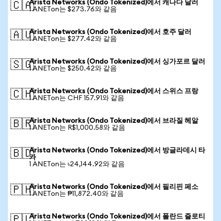
Arista Networks (Ondo Tokenized)에서 캐나다 달러
🇨🇦
1 ANETon는 $273.76와 같음
Arista Networks (Ondo Tokenized)에서 호주 달러
🇦🇺
1 ANETon는 $277.42와 같음
Arista Networks (Ondo Tokenized)에서 싱가포르 달러
🇸🇬
1 ANETon는 $250.42와 같음
Arista Networks (Ondo Tokenized)에서 스위스 프랑
🇨🇭
1 ANETon는 CHF 157.91와 같음
Arista Networks (Ondo Tokenized)에서 브라질 헤알
🇧🇷
1 ANETon는 R$1,000.58와 같음
Arista Networks (Ondo Tokenized)에서 방글라데시 타
🇧🇩
카
1 ANETon는 ৳24,144.92와 같음
Arista Networks (Ondo Tokenized)에서 필리핀 페소
🇵🇭
1 ANETon는 ₱11,872.40와 같음
Arista Networks (Ondo Tokenized)에서 폴란드 즐로티
🇵🇱