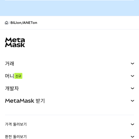
BILIon/ANETon
MetaMask 사이트 바닥글
거래
스왑
머니
신규
예측 시장
신규
매수
개발자
무기한 선물
신규
카드
문서 보기
MetaMask 받기
실물자산
mUSD
신규
대시보드
Transaction Shield
수익 창출
Smart Accounts Kit
에이전트 지갑
신규
가격 둘러보기
임베디드 지갑
Snaps
비트코인 가격
환전 둘러보기