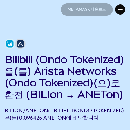
METAMASK 다운로드
METAMASK 다운로드
Bilibili (Ondo Tokenized)
을(를) Arista Networks
(Ondo Tokenized)(으)로
환전 (BILIon → ANETon)
BILION/ANETON: 1 BILIBILI (ONDO TOKENIZED)
은(는) 0.096425 ANETON에 해당합니다