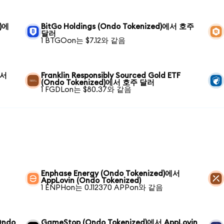
d)에
BitGo Holdings (Ondo Tokenized)에서 호주
달러
1 BTGOon는 $7.12와 같음
에서
Franklin Responsibly Sourced Gold ETF
(Ondo Tokenized)에서 호주 달러
1 FGDLon는 $80.37와 같음
Enphase Energy (Ondo Tokenized)에서
AppLovin (Ondo Tokenized)
1 ENPHon는 0.112370 APPon와 같음
Ondo
GameStop (Ondo Tokenized)에서 AppLovin