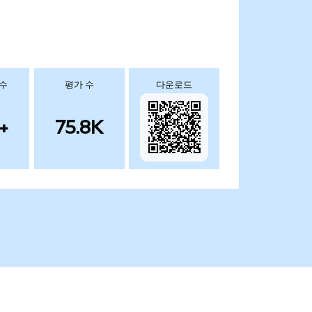
 수
평가 수
다운로드
+
75.8K