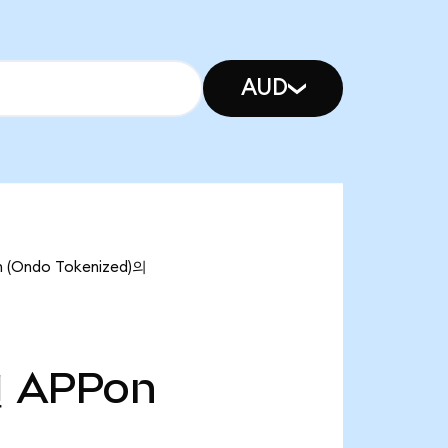
AUD
(Ondo Tokenized)의
천
APPon