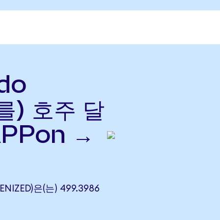
do
(를) 호주 달
APPon →
NIZED)은(는) 499.3986