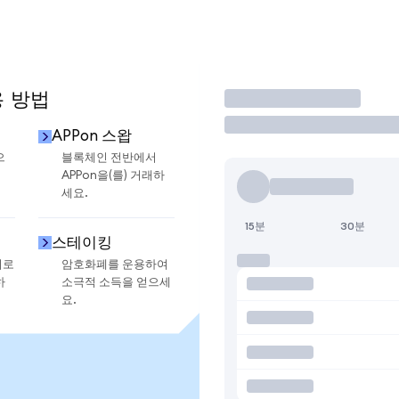
용 방법
거래
APPon 스왑
으
블록체인 전반에서
APPon을(를) 거래하
세요.
15분
30분
스테이킹
지로
암호화폐를 운용하여
하
소극적 소득을 얻으세
요.