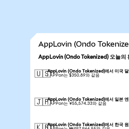
AppLovin (Ondo Token
AppLovin (Ondo Tokenized) 오늘
AppLovin (Ondo Tokenized)에서 미국 
🇺🇸
1 APPon는 $350.89와 같음
AppLovin (Ondo Tokenized)에서 일본 엔
🇯🇵
1 APPon는 ¥55,574.33와 같음
AppLovin (Ondo Tokenized)에서 한국 
🇰🇷
1 APPon는 ₩497,966.55와 같음