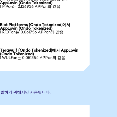
AppLovin (Ondo Tokenized)
1 MPon는 0.136936 APPon와 같음
Riot Platforms (Ondo Tokenized)에서
AppLovin (Ondo Tokenized)
1 RIOTon는 0.061756 APPon와 같음
Terawulf (Ondo Tokenized)에서 AppLovin
(Ondo Tokenized)
1 WULFon는 0.051354 APPon와 같음
을 식별하기 위해서만 사용됩니다.