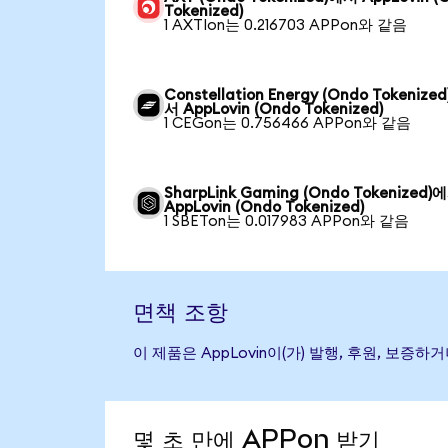
Tokenized)
1 AXTIon는 0.216703 APPon와 같음
Constellation Energy (Ondo Tokenize
서 AppLovin (Ondo Tokenized)
1 CEGon는 0.756466 APPon와 같음
SharpLink Gaming (Ondo Tokenized)
AppLovin (Ondo Tokenized)
1 SBETon는 0.017983 APPon와 같음
면책 조항
이 제품은 AppLovin이(가) 발행, 후원, 보
몇 초 만에 APPon 받기