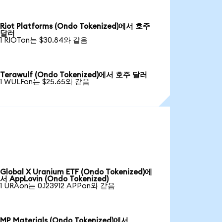
Riot Platforms (Ondo Tokenized)에서 호주
달러
1 RIOTon는 $30.84와 같음
Terawulf (Ondo Tokenized)에서 호주 달러
1 WULFon는 $25.65와 같음
Global X Uranium ETF (Ondo Tokenized)에
서 AppLovin (Ondo Tokenized)
1 URAon는 0.123912 APPon와 같음
MP Materials (Ondo Tokenized)에서