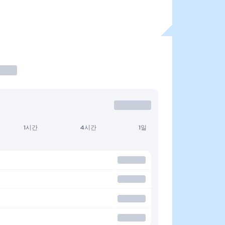
1시간
4시간
1일