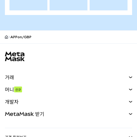
APPon/GBP
MetaMask 사이트 바닥글
거래
스왑
머니
신규
예측 시장
신규
매수
개발자
무기한 선물
신규
카드
문서 보기
MetaMask 받기
실물자산
mUSD
신규
대시보드
Transaction Shield
수익 창출
Smart Accounts Kit
에이전트 지갑
신규