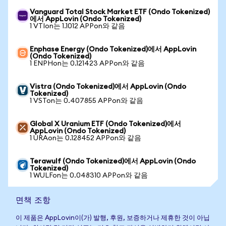
Vanguard Total Stock Market ETF (Ondo Tokenized)
에서 AppLovin (Ondo Tokenized)
1 VTIon는 1.1012 APPon와 같음
Enphase Energy (Ondo Tokenized)에서 AppLovin
(Ondo Tokenized)
1 ENPHon는 0.121423 APPon와 같음
Vistra (Ondo Tokenized)에서 AppLovin (Ondo
Tokenized)
1 VSTon는 0.407855 APPon와 같음
Global X Uranium ETF (Ondo Tokenized)에서
AppLovin (Ondo Tokenized)
1 URAon는 0.128452 APPon와 같음
Terawulf (Ondo Tokenized)에서 AppLovin (Ondo
Tokenized)
1 WULFon는 0.048310 APPon와 같음
면책 조항
이 제품은 AppLovin이(가) 발행, 후원, 보증하거나 제휴한 것이 아닙