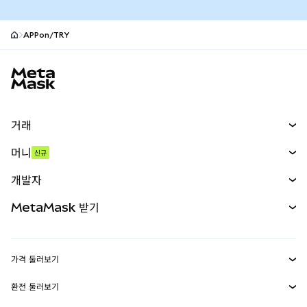
APPon/TRY
MetaMask 사이트 바닥글
거래
스왑
머니
신규
예측 시장
신규
매수
개발자
무기한 선물
신규
카드
문서 보기
MetaMask 받기
실물자산
mUSD
신규
대시보드
Transaction Shield
수익 창출
Smart Accounts Kit
에이전트 지갑
신규
가격 둘러보기
임베디드 지갑
Snaps
비트코인 가격
환전 둘러보기
MetaMask Connect
이더리움 가격
보상
신규
BTC를 USD로 환전