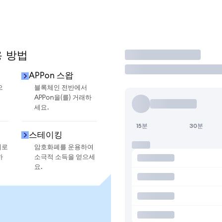
용 방법
거래
APPon 스왑
으
블록체인 전반에서
APPon을(를) 거래하
세요.
15분
30분
스테이킹
지로
암호화폐를 운용하여
하
소극적 소득을 얻으세
요.