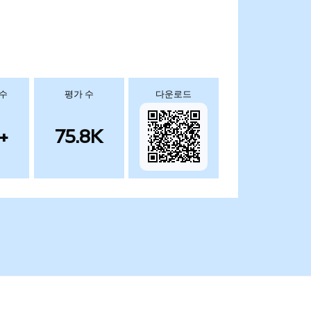
 수
평가 수
다운로드
+
75.8K