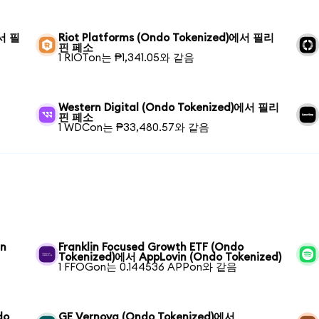
에서 필
Riot Platforms (Ondo Tokenized)에서 필리
핀 페소
1 RIOTon는 ₱1,341.05와 같음
Western Digital (Ondo Tokenized)에서 필리
핀 페소
1 WDCon는 ₱33,480.57와 같음
in
Franklin Focused Growth ETF (Ondo
Tokenized)에서 AppLovin (Ondo Tokenized)
1 FFOGon는 0.144536 APPon와 같음
do
GE Vernova (Ondo Tokenized)에서