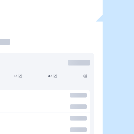
1시간
4시간
1일