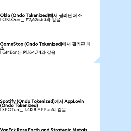
Oklo (Ondo Tokenized)에서 필리핀 페소
1 OKLOon는 ₱2,625.53와 같음
GameStop (Ondo Tokenized)에서 필리핀 페
소
1 GMEon는 ₱1,184.74와 같음
Spotify (Ondo Tokenized)에서 AppLovin
(Ondo Tokenized)
1 SPOTon는 1.4138 APPon와 같음
VanEck Rare Earth and Strategic Metals