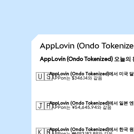
AppLovin (Ondo Token
AppLovin (Ondo Tokenized) 오늘
AppLovin (Ondo Tokenized)에서 미국 
🇺🇸
1 APPon는 $346.14와 같음
AppLovin (Ondo Tokenized)에서 일본 엔
🇯🇵
1 APPon는 ¥54,645.94와 같음
AppLovin (Ondo Tokenized)에서 한국 
🇰🇷
1 APPon는 ₩493,182.89와 같음