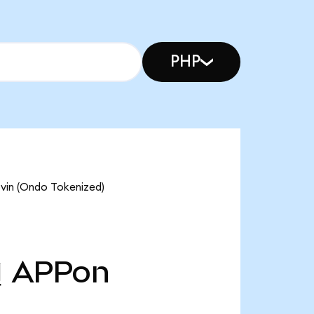
PHP
 (Ondo Tokenized)
천
APPon