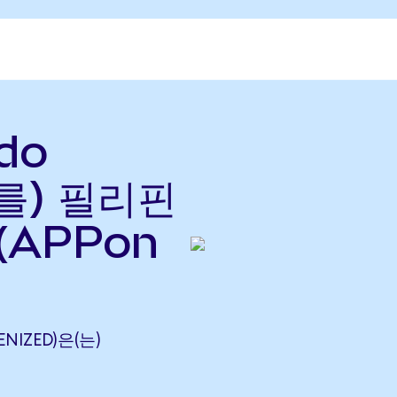
do
(를) 필리핀
(APPon
ENIZED)은(는)