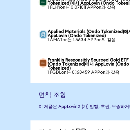
Tokenized)에서 AppLovin (Ondo Tokeni
1 FLHYon는 0.071011 APPon와 같음
Applied Materials (Ondo Tokenized)
AppLovin (Ondo Tokenized)
1 AMATon는 1.5634 APPon와 같음
Franklin Responsibly Sourced Gold ETF
(Ondo Tokenized)에서 AppLovin (Ondo
Tokenized)
1 FGDLon는 0.163459 APPon와 같음
면책 조항
이 제품은 AppLovin이(가) 발행, 후원, 보