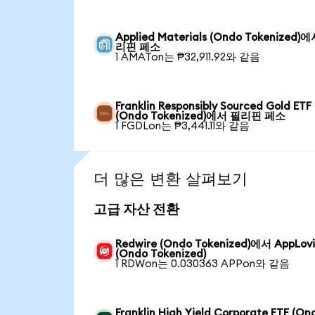
Applied Materials (Ondo Tokenized)
리핀 페소
1 AMATon는 ₱32,911.92와 같음
Franklin Responsibly Sourced Gold ETF
(Ondo Tokenized)에서 필리핀 페소
1 FGDLon는 ₱3,441.11와 같음
더 많은 변환 살펴보기
고급 자산 전환
Redwire (Ondo Tokenized)에서 AppLov
(Ondo Tokenized)
1 RDWon는 0.030363 APPon와 같음
Franklin High Yield Corporate ETF (On