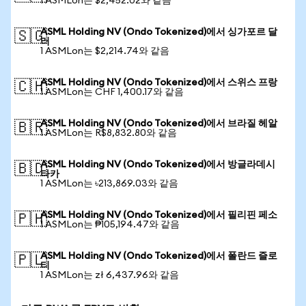
1 ASMLon는 $2,452.02와 같음
ASML Holding NV (Ondo Tokenized)에서 싱가포르 달
🇸🇬
러
1 ASMLon는 $2,214.74와 같음
ASML Holding NV (Ondo Tokenized)에서 스위스 프랑
🇨🇭
1 ASMLon는 CHF 1,400.17와 같음
ASML Holding NV (Ondo Tokenized)에서 브라질 헤알
🇧🇷
1 ASMLon는 R$8,832.80와 같음
ASML Holding NV (Ondo Tokenized)에서 방글라데시
🇧🇩
타카
1 ASMLon는 ৳213,869.03와 같음
ASML Holding NV (Ondo Tokenized)에서 필리핀 페소
🇵🇭
1 ASMLon는 ₱105,194.47와 같음
ASML Holding NV (Ondo Tokenized)에서 폴란드 즐로
🇵🇱
티
1 ASMLon는 zł 6,437.96와 같음