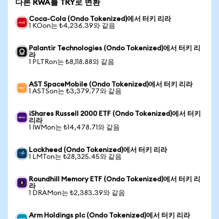
다른 RWA를 TRY로 변환
Coca-Cola (Ondo Tokenized)에서 터키 리라
1 KOon는 ₺4,236.39와 같음
Palantir Technologies (Ondo Tokenized)에서 터키 리
라
1 PLTRon는 ₺8,118.88와 같음
AST SpaceMobile (Ondo Tokenized)에서 터키 리라
1 ASTSon는 ₺3,379.77와 같음
iShares Russell 2000 ETF (Ondo Tokenized)에서 터키
리라
1 IWMon는 ₺14,478.71와 같음
Lockheed (Ondo Tokenized)에서 터키 리라
1 LMTon는 ₺28,325.45와 같음
Roundhill Memory ETF (Ondo Tokenized)에서 터키 리
라
1 DRAMon는 ₺2,383.39와 같음
Arm Holdings plc (Ondo Tokenized)에서 터키 리라