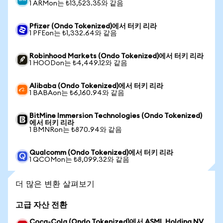
1 ARMon는 ₺13,523.35와 같음
Pfizer (Ondo Tokenized)에서 터키 리라
1 PFEon는 ₺1,332.64와 같음
Robinhood Markets (Ondo Tokenized)에서 터키 리라
1 HOODon는 ₺4,449.12와 같음
Alibaba (Ondo Tokenized)에서 터키 리라
1 BABAon는 ₺6,160.94와 같음
BitMine Immersion Technologies (Ondo Tokenized)
에서 터키 리라
1 BMNRon는 ₺870.94와 같음
Qualcomm (Ondo Tokenized)에서 터키 리라
1 QCOMon는 ₺8,099.32와 같음
더 많은 변환 살펴보기
고급 자산 전환
Coca-Cola (Ondo Tokenized)에서 ASML Holding NV