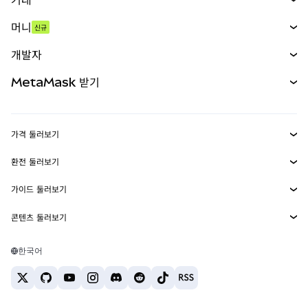
스왑
머니
신규
예측 시장
신규
매수
개발자
무기한 선물
신규
카드
문서 보기
MetaMask 받기
실물자산
mUSD
신규
대시보드
Transaction Shield
수익 창출
Smart Accounts Kit
에이전트 지갑
신규
가격 둘러보기
임베디드 지갑
Snaps
비트코인 가격
환전 둘러보기
MetaMask Connect
이더리움 가격
보상
신규
BTC를 USD로 환전
솔라나 가격
가이드 둘러보기
Snaps
보안
ETH를 USD로 환전
BTC 매수
시바이누 가격
USDT를 INR로 환전
콘텐츠 둘러보기
웹3 서비스
고객 지원
ETH 매수
페페 가격
비트코인 지갑
BTC를 USDT로 환전
SOL 매수
채용
테더 가격
솔라나 지갑
한국어
BTC를 INR로 환전
PEPE 매수
연락처
USDC 가격
최고의 암호화폐 카드
ETH를 USDT로 환전
USDT 매수
체인링크 가격
최고의 모바일 암호화폐 지갑
USDT를 PHP로 환전
USDC 매수