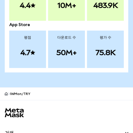
4.4
10M+
483.9K
App Store
평점
다운로드 수
평가 수
4.7
50M+
75.8K
IWMon/TRY
MetaMask 사이트 바닥글
거래