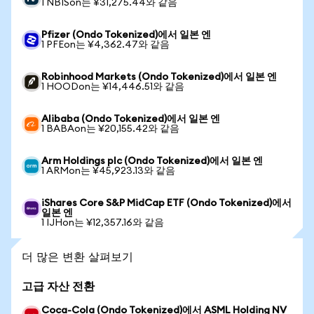
1 NBISon는 ¥31,275.44와 같음
Pfizer (Ondo Tokenized)에서 일본 엔
1 PFEon는 ¥4,362.47와 같음
Robinhood Markets (Ondo Tokenized)에서 일본 엔
1 HOODon는 ¥14,446.51와 같음
Alibaba (Ondo Tokenized)에서 일본 엔
1 BABAon는 ¥20,155.42와 같음
Arm Holdings plc (Ondo Tokenized)에서 일본 엔
1 ARMon는 ¥45,923.13와 같음
iShares Core S&P MidCap ETF (Ondo Tokenized)에서
일본 엔
1 IJHon는 ¥12,357.16와 같음
더 많은 변환 살펴보기
고급 자산 전환
Coca-Cola (Ondo Tokenized)에서 ASML Holding NV