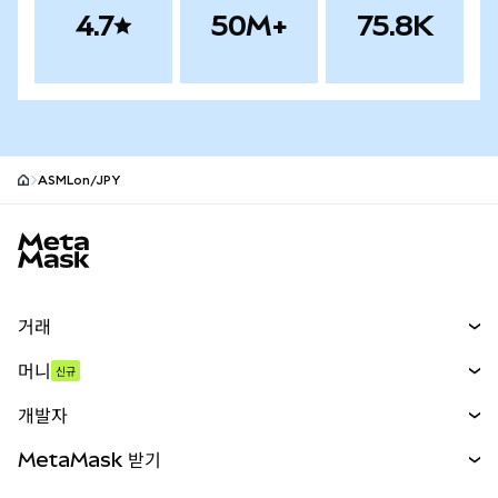
4.7
50M+
75.8K
ASMLon/JPY
MetaMask 사이트 바닥글
거래
스왑
머니
신규
예측 시장
신규
매수
개발자
무기한 선물
신규
카드
문서 보기
MetaMask 받기
실물자산
mUSD
신규
대시보드
Transaction Shield