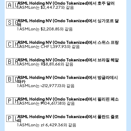
ASML Holding NV (Ondo Tokenized)에서 호주 달러
🇦🇺
1 ASMLon는 $2,447.27와 같음
ASML Holding NV (Ondo Tokenized)에서 싱가포르 달
🇸🇬
러
1 ASMLon는 $2,208.85와 같음
ASML Holding NV (Ondo Tokenized)에서 스위스 프랑
🇨🇭
1 ASMLon는 CHF 1,397.93와 같음
ASML Holding NV (Ondo Tokenized)에서 브라질 헤알
🇧🇷
1 ASMLon는 R$8,811.66와 같음
ASML Holding NV (Ondo Tokenized)에서 방글라데시
🇧🇩
타카
1 ASMLon는 ৳212,977.13와 같음
ASML Holding NV (Ondo Tokenized)에서 필리핀 페소
🇵🇭
1 ASMLon는 ₱104,617.18와 같음
ASML Holding NV (Ondo Tokenized)에서 폴란드 즐로
🇵🇱
티
1 ASMLon는 zł 6,429.36와 같음