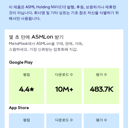
이 제품은 ASML Holding NV이(가) 발행, 후원, 보증하거나 제휴한
것이 아닙니다. 회사명 및 기타 상표는 기초 참조 자산을 식별하기 위
해서만 사용됩니다.
몇 초 만에 ASMLon 받기
MetaMask에서 ASMLon을 구매, 판매, 거래,
스왑하세요. 가장 신뢰받는 암호화폐 지갑.
Google Play
평점
다운로드 수
평가 수
4.4
10M+
483.7K
App Store
평점
다운로드 수
평가 수