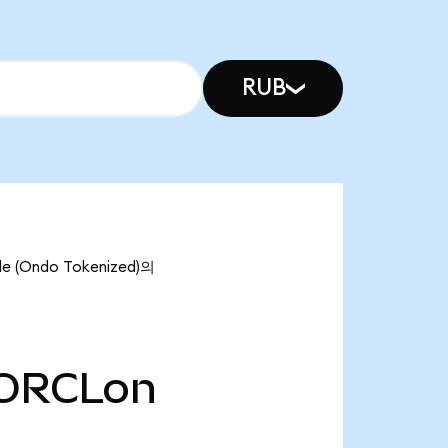
RUB
 (Ondo Tokenized)의
ORCLon