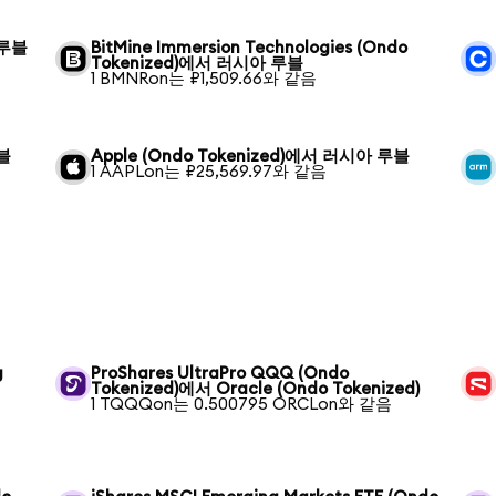
 루블
BitMine Immersion Technologies (Ondo
Tokenized)에서 러시아 루블
1 BMNRon는 ₽1,509.66와 같음
루블
Apple (Ondo Tokenized)에서 러시아 루블
1 AAPLon는 ₽25,569.97와 같음
g
ProShares UltraPro QQQ (Ondo
Tokenized)에서 Oracle (Ondo Tokenized)
1 TQQQon는 0.500795 ORCLon와 같음