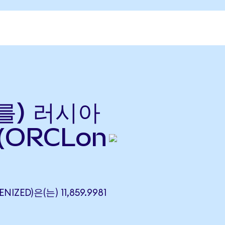
(를) 러시아
(ORCLon
IZED)은(는) 11,859.9981