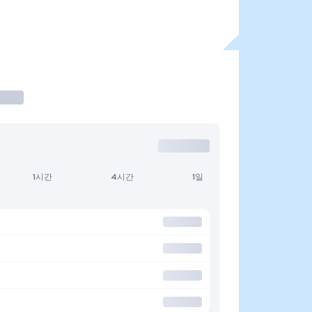
1시간
4시간
1일