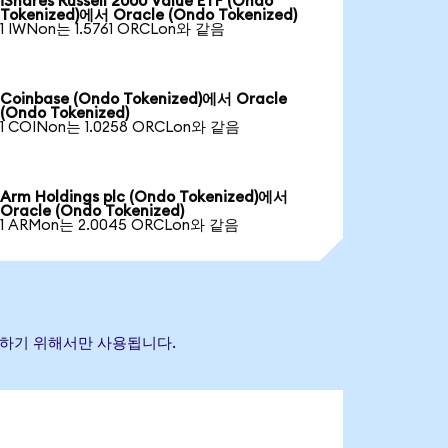
iShares Russell 2000 Value ETF (Ondo
Tokenized)에서 Oracle (Ondo Tokenized)
1 IWNon는 1.5761 ORCLon와 같음
Coinbase (Ondo Tokenized)에서 Oracle
(Ondo Tokenized)
1 COINon는 1.0258 ORCLon와 같음
Arm Holdings plc (Ondo Tokenized)에서
Oracle (Ondo Tokenized)
1 ARMon는 2.0045 ORCLon와 같음
식별하기 위해서만 사용됩니다.