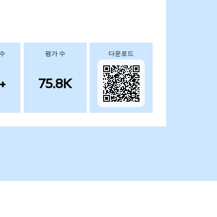
 수
평가 수
다운로드
+
75.8K