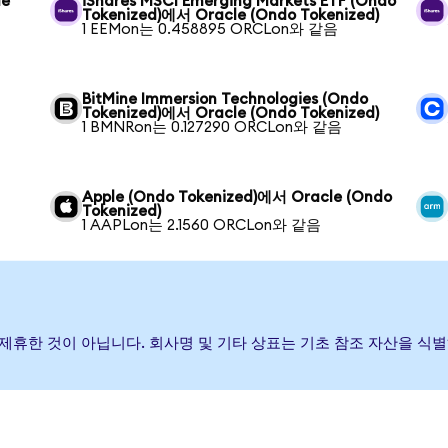
le
iShares MSCI Emerging Markets ETF (Ondo
Tokenized)에서 Oracle (Ondo Tokenized)
1 EEMon는 0.458895 ORCLon와 같음
BitMine Immersion Technologies (Ondo
Tokenized)에서 Oracle (Ondo Tokenized)
1 BMNRon는 0.127290 ORCLon와 같음
Apple (Ondo Tokenized)에서 Oracle (Ondo
Tokenized)
1 AAPLon는 2.1560 ORCLon와 같음
하거나 제휴한 것이 아닙니다. 회사명 및 기타 상표는 기초 참조 자산을 