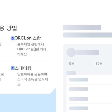
사용 방법
거래
ORCLon 스왑
금
블록체인 전반에서
ORCLon을(를) 거래
하세요.
15분
30분
스테이킹
지로
암호화폐를 운용하여
하
소극적 소득을 얻으세
요.