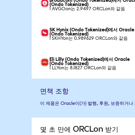
Broadcom (Ondo Tokenized)에서 Orac
(Ondo Tokenized)
1 AVGOon는 2.9497 ORCLon와 같음
SK Hynix (Ondo Tokenized)에서 Oracle
(Ondo Tokenized)
1 SKHYon는 0.989629 ORCLon와 같음
Eli Lilly (Ondo Tokenized)에서 Oracle
(Ondo Tokenized)
1 LLYon는 8.1827 ORCLon와 같음
면책 조항
이 제품은 Oracle이(가) 발행, 후원, 보증
몇 초 만에 ORCLon 받기