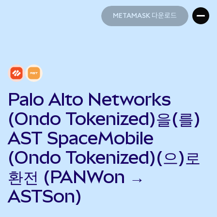
METAMASK 다운로드
METAMASK 다운로드
Palo Alto Networks
(Ondo Tokenized)을(를)
AST SpaceMobile
(Ondo Tokenized)(으)로
환전 (PANWon →
ASTSon)