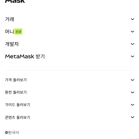
거래
스왑
머니
신규
예측 시장
신규
매수
개발자
무기한 선물
신규
카드
문서 보기
MetaMask 받기
실물자산
mUSD
신규
대시보드
Transaction Shield
수익 창출
Smart Accounts Kit
에이전트 지갑
신규
가격 둘러보기
임베디드 지갑
Snaps
비트코인 가격
환전 둘러보기
MetaMask Connect
이더리움 가격
보상
신규
BTC를 USD로 환전
솔라나 가격
가이드 둘러보기
Snaps
보안
ETH를 USD로 환전
BTC 매수
시바이누 가격
USDT를 INR로 환전
콘텐츠 둘러보기
웹3 서비스
고객 지원
ETH 매수
페페 가격
비트코인 지갑
BTC를 USDT로 환전
SOL 매수
채용
테더 가격
솔라나 지갑
한국어
BTC를 INR로 환전
PEPE 매수