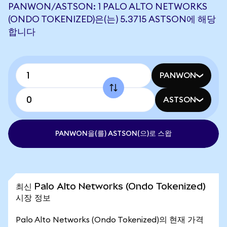
PANWON/ASTSON: 1 PALO ALTO NETWORKS
(ONDO TOKENIZED)은(는) 5.3715 ASTSON에 해당
합니다
PANWON
ASTSON
PANWON을(를) ASTSON(으)로 스왑
최신 Palo Alto Networks (Ondo Tokenized)
시장 정보
Palo Alto Networks (Ondo Tokenized)의 현재 가격