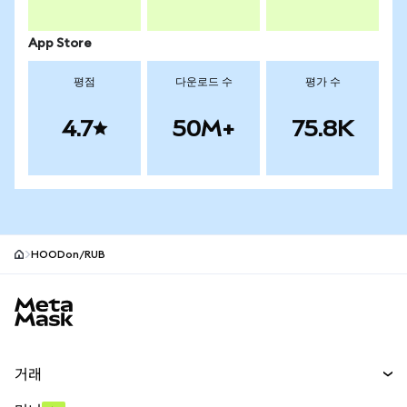
App Store
평점
다운로드 수
평가 수
4.7
50M+
75.8K
HOODon/RUB
MetaMask 사이트 바닥글
거래
스왑