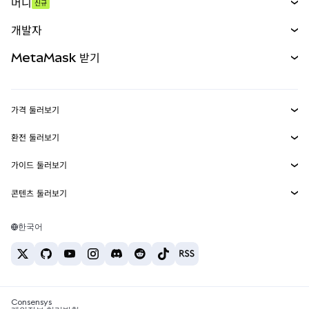
머니
신규
예측 시장
신규
매수
개발자
무기한 선물
신규
카드
문서 보기
MetaMask 받기
실물자산
mUSD
신규
대시보드
Transaction Shield
수익 창출
Smart Accounts Kit
에이전트 지갑
신규
가격 둘러보기
임베디드 지갑
Snaps
비트코인 가격
환전 둘러보기
MetaMask Connect
이더리움 가격
보상
신규
BTC를 USD로 환전
솔라나 가격
가이드 둘러보기
Snaps
보안
ETH를 USD로 환전
BTC 매수
시바이누 가격
USDT를 INR로 환전
콘텐츠 둘러보기
웹3 서비스
고객 지원
ETH 매수
페페 가격
비트코인 지갑
BTC를 USDT로 환전
SOL 매수
채용
테더 가격
솔라나 지갑
한국어
BTC를 INR로 환전
PEPE 매수
연락처
USDC 가격
최고의 암호화폐 카드
ETH를 USDT로 환전
USDT 매수
체인링크 가격
최고의 모바일 암호화폐 지갑
USDT를 PHP로 환전
USDC 매수
Polymarket이란?
BTC를 EUR로 환전
SHIB 매수
Consensys
암호화폐 세금 뉴스