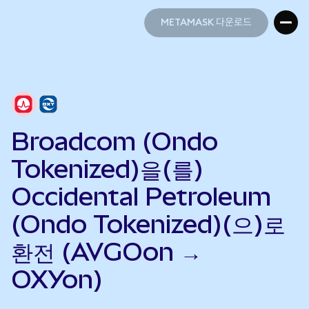
METAMASK 다운로드
METAMASK 다운로드
Broadcom (Ondo
Tokenized)을(를)
Occidental Petroleum
(Ondo Tokenized)(으)로
환전 (AVGOon →
OXYon)