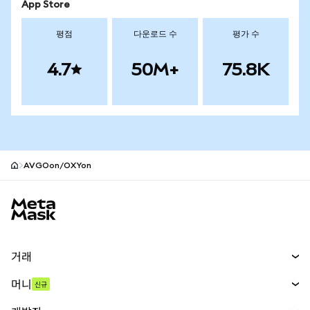
App Store
평점
다운로드 수
평가 수
4.7
50M+
75.8K
AVGOon/OXYon
MetaMask 사이트 바닥글
거래
스왑
머니
신규
예측 시장
신규
매수