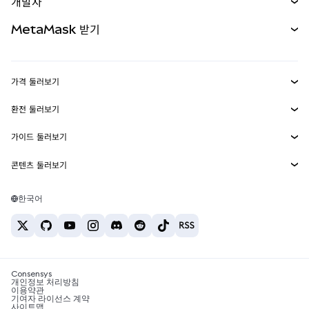
개발자
무기한 선물
신규
카드
문서 보기
MetaMask 받기
실물자산
mUSD
신규
대시보드
Transaction Shield
수익 창출
Smart Accounts Kit
에이전트 지갑
신규
가격 둘러보기
임베디드 지갑
Snaps
비트코인 가격
환전 둘러보기
MetaMask Connect
이더리움 가격
보상
신규
BTC를 USD로 환전
솔라나 가격
가이드 둘러보기
Snaps
보안
ETH를 USD로 환전
BTC 매수
시바이누 가격
USDT를 INR로 환전
콘텐츠 둘러보기
웹3 서비스
고객 지원
ETH 매수
페페 가격
비트코인 지갑
BTC를 USDT로 환전
SOL 매수
채용
테더 가격
솔라나 지갑
한국어
BTC를 INR로 환전
PEPE 매수
연락처
USDC 가격
최고의 암호화폐 카드
ETH를 USDT로 환전
USDT 매수
체인링크 가격
최고의 모바일 암호화폐 지갑
USDT를 PHP로 환전
USDC 매수
Polymarket이란?
BTC를 EUR로 환전
SHIB 매수
Consensys
암호화폐 세금 뉴스
개인정보 처리방침
이용약관
BNB 매수
기여자 라이선스 계약
암호화폐 매수 방법
사이트맵