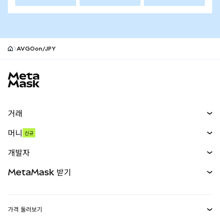
AVGOon/JPY
MetaMask 사이트 바닥글
거래
스왑
머니
신규
예측 시장
신규
매수
개발자
무기한 선물
신규
카드
문서 보기
MetaMask 받기
실물자산
mUSD
신규
대시보드
Transaction Shield
수익 창출
Smart Accounts Kit
에이전트 지갑
신규
가격 둘러보기
임베디드 지갑
Snaps
비트코인 가격