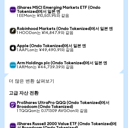
iShares MSCI Emerging Markets ETF (Ondo
Tokenized)에서 일본 엔
1 EEMon는 ¥10,501.95와 같음
Robinhood Markets (Ondo Tokenized)에서 일본 엔
1 HOODon는 ¥14,847.9와 같음
Apple (Ondo Tokenized)에서 일본 엔
1 AAPLon는 ¥49,490.91와 같음
Arm Holdings plc (Ondo Tokenized)에서 일본 엔
1 ARMon는 ¥44,739.39와 같음
더 많은 변환 살펴보기
고급 자산 전환
ProShares UltraPro QQQ (Ondo Tokenized)에서
Broadcom (Ondo Tokenized)
1 TQQQon는 0.171309 AVGOon와 같음
iShares Russell 2000 Value ETF (Ondo Tokenized)에