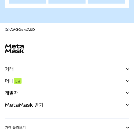
AVGOon/AUD
MetaMask 사이트 바닥글
거래
스왑
머니
신규
예측 시장
신규
매수
개발자
무기한 선물
신규
카드
문서 보기
MetaMask 받기
실물자산
mUSD
신규
대시보드
Transaction Shield
수익 창출
Smart Accounts Kit
에이전트 지갑
신규
가격 둘러보기
임베디드 지갑
Snaps
비트코인 가격