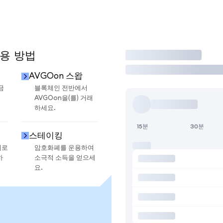
사용 방법
거래
AVGOon 스왑
금
블록체인 전반에서
AVGOon을(를) 거래
하세요.
15분
30분
스테이킹
지로
암호화폐를 운용하여
하
소극적 소득을 얻으세
요.