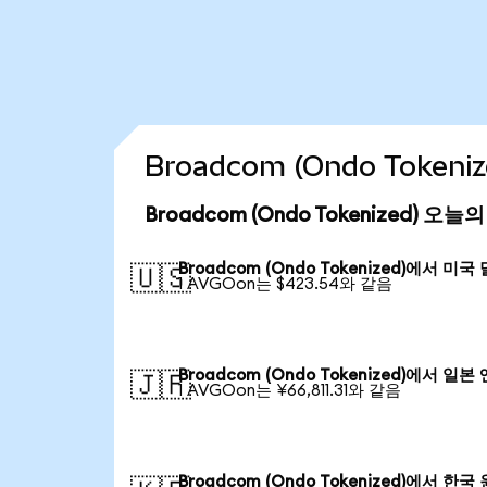
Broadcom (Ondo Token
Broadcom (Ondo Tokenized) 오
Broadcom (Ondo Tokenized)에서 미국
🇺🇸
1 AVGOon는 $423.54와 같음
Broadcom (Ondo Tokenized)에서 일본 
🇯🇵
1 AVGOon는 ¥66,811.31와 같음
Broadcom (Ondo Tokenized)에서 한국