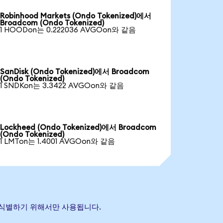
Robinhood Markets (Ondo Tokenized)에서
Broadcom (Ondo Tokenized)
1 HOODon는 0.222036 AVGOon와 같음
SanDisk (Ondo Tokenized)에서 Broadcom
(Ondo Tokenized)
1 SNDKon는 3.3422 AVGOon와 같음
Lockheed (Ondo Tokenized)에서 Broadcom
(Ondo Tokenized)
1 LMTon는 1.4001 AVGOon와 같음
을 식별하기 위해서만 사용됩니다.