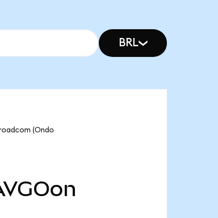
BRL
roadcom (Ondo
AVGOon