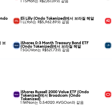
1 TSMon는 R$2,151.09와 같음
Ondo
Eli Lilly (Ondo Tokenized)에서 브라질 헤알
1 LLYon는 R$5,962.89와 같음
서 브
iShares 0-3 Month Treasury Bond ETF
(Ondo Tokenized)에서 브라질 헤알
1 SGOVon는 R$521.73와 같음
iShares Russell 2000 Value ETF (Ondo
Tokenized)에서 Broadcom (Ondo
Tokenized)
1 IWNon는 0.540120 AVGOon와 같음