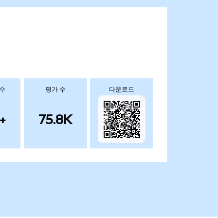
 수
평가 수
다운로드
+
75.8K