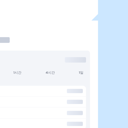
1시간
4시간
1일