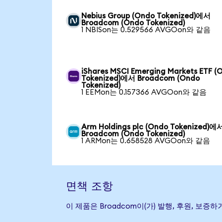
Nebius Group (Ondo Tokenized)에서
Broadcom (Ondo Tokenized)
1 NBISon는 0.529566 AVGOon와 같음
iShares MSCI Emerging Markets ETF (
Tokenized)에서 Broadcom (Ondo
Tokenized)
1 EEMon는 0.157366 AVGOon와 같음
Arm Holdings plc (Ondo Tokenized)에
Broadcom (Ondo Tokenized)
1 ARMon는 0.658528 AVGOon와 같음
면책 조항
이 제품은 Broadcom이(가) 발행, 후원, 