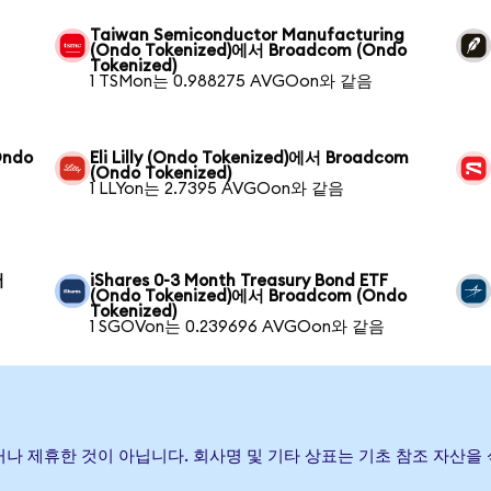
Taiwan Semiconductor Manufacturing
(Ondo Tokenized)에서 Broadcom (Ondo
Tokenized)
1 TSMon는 0.988275 AVGOon와 같음
Ondo
Eli Lilly (Ondo Tokenized)에서 Broadcom
(Ondo Tokenized)
1 LLYon는 2.7395 AVGOon와 같음
서
iShares 0-3 Month Treasury Bond ETF
(Ondo Tokenized)에서 Broadcom (Ondo
Tokenized)
1 SGOVon는 0.239696 AVGOon와 같음
보증하거나 제휴한 것이 아닙니다. 회사명 및 기타 상표는 기초 참조 자산