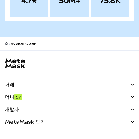
4.7
50M+
75.8K
AVGOon/GBP
MetaMask 사이트 바닥글
거래
스왑
머니
신규
예측 시장
신규
매수
개발자
무기한 선물
신규
카드
문서 보기
MetaMask 받기
실물자산
mUSD
신규
대시보드
Transaction Shield
수익 창출
Smart Accounts Kit