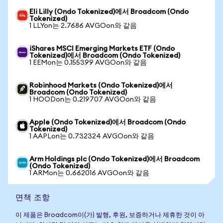
Eli Lilly (Ondo Tokenized)에서 Broadcom (Ondo
Tokenized)
1 LLYon는 2.7686 AVGOon와 같음
iShares MSCI Emerging Markets ETF (Ondo
Tokenized)에서 Broadcom (Ondo Tokenized)
1 EEMon는 0.155399 AVGOon와 같음
Robinhood Markets (Ondo Tokenized)에서
Broadcom (Ondo Tokenized)
1 HOODon는 0.219707 AVGOon와 같음
Apple (Ondo Tokenized)에서 Broadcom (Ondo
Tokenized)
1 AAPLon는 0.732324 AVGOon와 같음
Arm Holdings plc (Ondo Tokenized)에서 Broadcom
(Ondo Tokenized)
1 ARMon는 0.662016 AVGOon와 같음
면책 조항
이 제품은 Broadcom이(가) 발행, 후원, 보증하거나 제휴한 것이 아