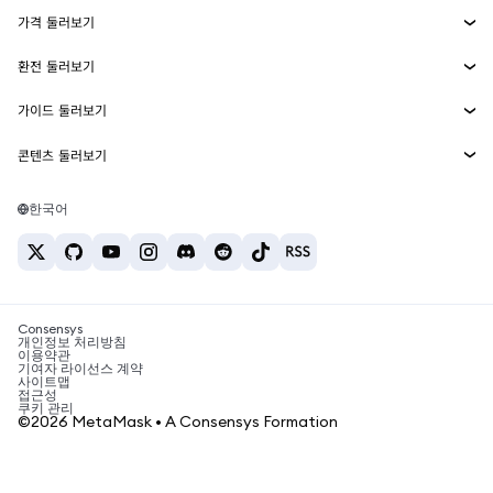
에이전트 지갑
신규
가격 둘러보기
임베디드 지갑
Snaps
비트코인 가격
환전 둘러보기
MetaMask Connect
이더리움 가격
보상
신규
BTC를 USD로 환전
솔라나 가격
가이드 둘러보기
Snaps
보안
ETH를 USD로 환전
BTC 매수
시바이누 가격
USDT를 INR로 환전
콘텐츠 둘러보기
웹3 서비스
고객 지원
ETH 매수
페페 가격
비트코인 지갑
BTC를 USDT로 환전
SOL 매수
채용
테더 가격
솔라나 지갑
한국어
BTC를 INR로 환전
PEPE 매수
연락처
USDC 가격
최고의 암호화폐 카드
ETH를 USDT로 환전
USDT 매수
체인링크 가격
최고의 모바일 암호화폐 지갑
USDT를 PHP로 환전
USDC 매수
Polymarket이란?
BTC를 EUR로 환전
SHIB 매수
Consensys
암호화폐 세금 뉴스
개인정보 처리방침
이용약관
BNB 매수
기여자 라이선스 계약
암호화폐 매수 방법
사이트맵
접근성
비트코인 매도 방법
쿠키 관리
©2026 MetaMask • A Consensys Formation