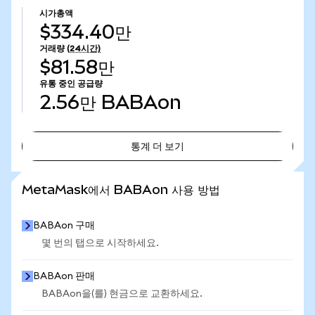
시가총액
$334.40만
거래량
(24시간)
$81.58만
유통 중인 공급량
2.56만
BABAon
통계 더 보기
통계 더 보기
MetaMask에서 BABAon 사용 방법
BABAon 구매
몇 번의 탭으로 시작하세요.
BABAon 판매
BABAon을(를) 현금으로 교환하세요.