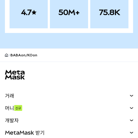
4.7
50M+
75.8K
BABAon/KOon
MetaMask 사이트 바닥글
거래
스왑
머니
신규
예측 시장
신규
매수
개발자
무기한 선물
신규
카드
문서 보기
MetaMask 받기
실물자산
mUSD
신규
대시보드