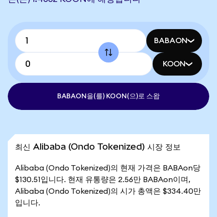
BABAON
KOON
BABAON을(를) KOON(으)로 스왑
최신 Alibaba (Ondo Tokenized) 시장 정보
Alibaba (Ondo Tokenized)의 현재 가격은 BABAon당
$130.51입니다. 현재 유통량은 2.56만 BABAon이며,
Alibaba (Ondo Tokenized)의 시가 총액은 $334.40만
입니다.