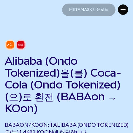
METAMASK 다운로드
METAMASK 다운로드
Alibaba (Ondo
Tokenized)을(를) Coca-
Cola (Ondo Tokenized)
(으)로 환전 (BABAon →
KOon)
BABAON/KOON: 1 ALIBABA (ONDO TOKENIZED)
은(는) 1.4682 KOON에 해당합니다