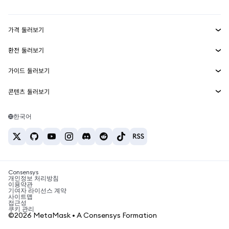
Transaction Shield
수익 창출
Smart Accounts Kit
에이전트 지갑
신규
가격 둘러보기
임베디드 지갑
Snaps
비트코인 가격
환전 둘러보기
MetaMask Connect
이더리움 가격
보상
신규
BTC를 USD로 환전
솔라나 가격
가이드 둘러보기
Snaps
보안
ETH를 USD로 환전
BTC 매수
시바이누 가격
USDT를 INR로 환전
콘텐츠 둘러보기
웹3 서비스
고객 지원
ETH 매수
페페 가격
비트코인 지갑
BTC를 USDT로 환전
SOL 매수
채용
테더 가격
솔라나 지갑
한국어
BTC를 INR로 환전
PEPE 매수
연락처
USDC 가격
최고의 암호화폐 카드
ETH를 USDT로 환전
USDT 매수
체인링크 가격
최고의 모바일 암호화폐 지갑
USDT를 PHP로 환전
USDC 매수
Polymarket이란?
BTC를 EUR로 환전
SHIB 매수
Consensys
암호화폐 세금 뉴스
개인정보 처리방침
이용약관
BNB 매수
기여자 라이선스 계약
암호화폐 매수 방법
사이트맵
접근성
비트코인 매도 방법
쿠키 관리
©2026 MetaMask • A Consensys Formation