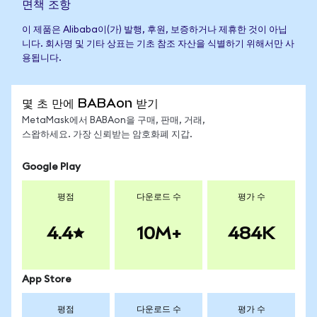
면책 조항
이 제품은 Alibaba이(가) 발행, 후원, 보증하거나 제휴한 것이 아닙
니다. 회사명 및 기타 상표는 기초 참조 자산을 식별하기 위해서만 사
용됩니다.
몇 초 만에 BABAon 받기
MetaMask에서 BABAon을 구매, 판매, 거래,
스왑하세요. 가장 신뢰받는 암호화폐 지갑.
Google Play
평점
다운로드 수
평가 수
4.4
10M+
484K
App Store
평점
다운로드 수
평가 수