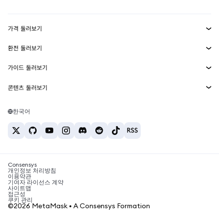
Transaction Shield
수익 창출
Smart Accounts Kit
에이전트 지갑
신규
가격 둘러보기
임베디드 지갑
Snaps
비트코인 가격
환전 둘러보기
MetaMask Connect
이더리움 가격
보상
신규
BTC를 USD로 환전
솔라나 가격
가이드 둘러보기
Snaps
보안
ETH를 USD로 환전
BTC 매수
시바이누 가격
USDT를 INR로 환전
콘텐츠 둘러보기
웹3 서비스
고객 지원
ETH 매수
페페 가격
비트코인 지갑
BTC를 USDT로 환전
SOL 매수
채용
테더 가격
솔라나 지갑
한국어
BTC를 INR로 환전
PEPE 매수
연락처
USDC 가격
최고의 암호화폐 카드
ETH를 USDT로 환전
USDT 매수
체인링크 가격
최고의 모바일 암호화폐 지갑
USDT를 PHP로 환전
USDC 매수
Polymarket이란?
BTC를 EUR로 환전
SHIB 매수
Consensys
암호화폐 세금 뉴스
개인정보 처리방침
이용약관
BNB 매수
기여자 라이선스 계약
암호화폐 매수 방법
사이트맵
접근성
비트코인 매도 방법
쿠키 관리
©2026 MetaMask • A Consensys Formation