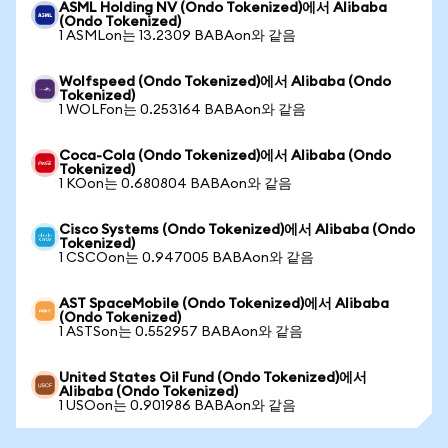
ASML Holding NV (Ondo Tokenized)에서 Alibaba
(Ondo Tokenized)
1 ASMLon는 13.2309 BABAon와 같음
Wolfspeed (Ondo Tokenized)에서 Alibaba (Ondo
Tokenized)
1 WOLFon는 0.253164 BABAon와 같음
Coca-Cola (Ondo Tokenized)에서 Alibaba (Ondo
Tokenized)
1 KOon는 0.680804 BABAon와 같음
Cisco Systems (Ondo Tokenized)에서 Alibaba (Ondo
Tokenized)
1 CSCOon는 0.947005 BABAon와 같음
AST SpaceMobile (Ondo Tokenized)에서 Alibaba
(Ondo Tokenized)
1 ASTSon는 0.552957 BABAon와 같음
United States Oil Fund (Ondo Tokenized)에서
Alibaba (Ondo Tokenized)
1 USOon는 0.901986 BABAon와 같음