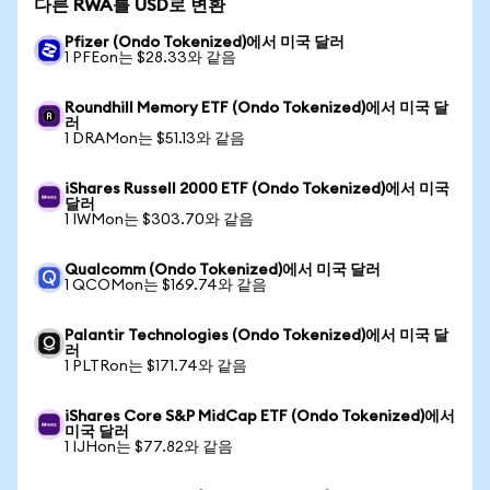
다른 RWA를 USD로 변환
Pfizer (Ondo Tokenized)에서 미국 달러
1 PFEon는 $28.33와 같음
Roundhill Memory ETF (Ondo Tokenized)에서 미국 달
러
1 DRAMon는 $51.13와 같음
iShares Russell 2000 ETF (Ondo Tokenized)에서 미국
달러
1 IWMon는 $303.70와 같음
Qualcomm (Ondo Tokenized)에서 미국 달러
1 QCOMon는 $169.74와 같음
Palantir Technologies (Ondo Tokenized)에서 미국 달
러
1 PLTRon는 $171.74와 같음
iShares Core S&P MidCap ETF (Ondo Tokenized)에서
미국 달러
1 IJHon는 $77.82와 같음