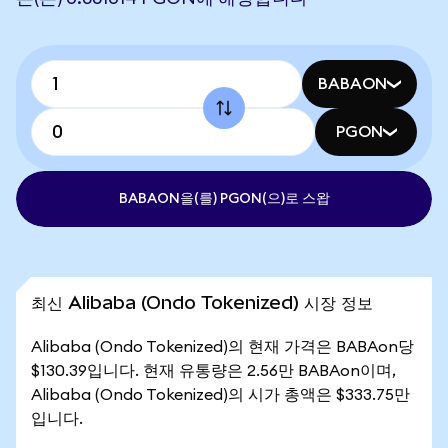
BABAON
PGON
BABAON을(를) PGON(으)로 스왑
최신 Alibaba (Ondo Tokenized) 시장 정보
Alibaba (Ondo Tokenized)의 현재 가격은 BABAon당
$130.39입니다. 현재 유통량은 2.56만 BABAon이며,
Alibaba (Ondo Tokenized)의 시가 총액은 $333.75만
입니다.