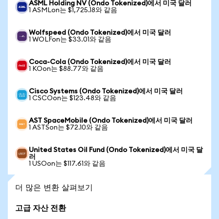
ASML Holding NV (Ondo Tokenized)에서 미국 달러
1 ASMLon는 $1,725.18와 같음
Wolfspeed (Ondo Tokenized)에서 미국 달러
1 WOLFon는 $33.01와 같음
Coca-Cola (Ondo Tokenized)에서 미국 달러
1 KOon는 $88.77와 같음
Cisco Systems (Ondo Tokenized)에서 미국 달러
1 CSCOon는 $123.48와 같음
AST SpaceMobile (Ondo Tokenized)에서 미국 달러
1 ASTSon는 $72.10와 같음
United States Oil Fund (Ondo Tokenized)에서 미국 달
러
1 USOon는 $117.61와 같음
더 많은 변환 살펴보기
고급 자산 전환