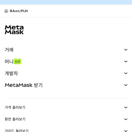
BAon/PLN
MetaMask 사이트 바닥글
거래
스왑
머니
신규
예측 시장
신규
매수
개발자
무기한 선물
신규
카드
문서 보기
MetaMask 받기
실물자산
mUSD
신규
대시보드
Transaction Shield
수익 창출
Smart Accounts Kit
에이전트 지갑
신규
가격 둘러보기
임베디드 지갑
Snaps
비트코인 가격
환전 둘러보기
MetaMask Connect
이더리움 가격
보상
신규
BTC를 USD로 환전
솔라나 가격
가이드 둘러보기