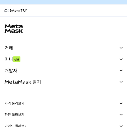
BAon/TRY
MetaMask 사이트 바닥글
거래
스왑
머니
신규
예측 시장
신규
매수
개발자
무기한 선물
신규
카드
문서 보기
MetaMask 받기
실물자산
mUSD
신규
대시보드
Transaction Shield
수익 창출
Smart Accounts Kit
에이전트 지갑
신규
가격 둘러보기
임베디드 지갑
Snaps
비트코인 가격
환전 둘러보기
MetaMask Connect
이더리움 가격
보상
신규
BTC를 USD로 환전
솔라나 가격
가이드 둘러보기