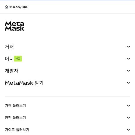
BAon/BRL
MetaMask 사이트 바닥글
거래
스왑
머니
신규
예측 시장
신규
매수
개발자
무기한 선물
신규
카드
문서 보기
MetaMask 받기
실물자산
mUSD
신규
대시보드
Transaction Shield
수익 창출
Smart Accounts Kit
에이전트 지갑
신규
가격 둘러보기
임베디드 지갑
Snaps
비트코인 가격
환전 둘러보기
MetaMask Connect
이더리움 가격
보상
신규
BTC를 USD로 환전
솔라나 가격
가이드 둘러보기
Snaps
보안
ETH를 USD로 환전