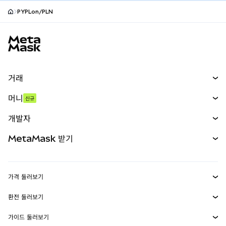
PYPLon/PLN
MetaMask 사이트 바닥글
거래
스왑
머니
신규
예측 시장
신규
매수
개발자
무기한 선물
신규
카드
문서 보기
MetaMask 받기
실물자산
mUSD
신규
대시보드
Transaction Shield
수익 창출
Smart Accounts Kit
에이전트 지갑
신규
가격 둘러보기
임베디드 지갑
Snaps
비트코인 가격
환전 둘러보기
MetaMask Connect
이더리움 가격
보상
신규
BTC를 USD로 환전
솔라나 가격
가이드 둘러보기
Snaps
보안
ETH를 USD로 환전