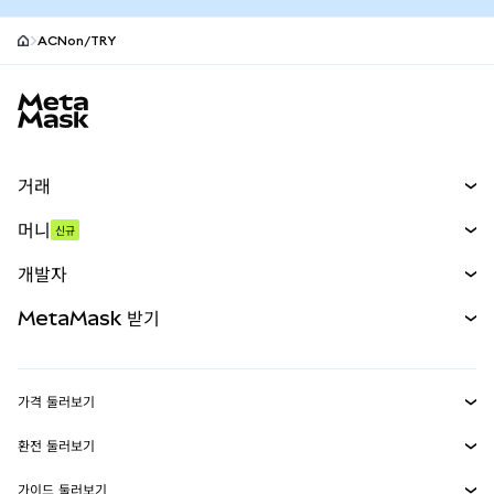
ACNon/TRY
MetaMask 사이트 바닥글
거래
스왑
머니
신규
예측 시장
신규
매수
개발자
무기한 선물
신규
카드
문서 보기
MetaMask 받기
실물자산
mUSD
신규
대시보드
Transaction Shield
수익 창출
Smart Accounts Kit
에이전트 지갑
신규
가격 둘러보기
임베디드 지갑
Snaps
비트코인 가격
환전 둘러보기
MetaMask Connect
이더리움 가격
보상
신규
BTC를 USD로 환전
솔라나 가격
가이드 둘러보기