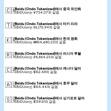
Baidu (Ondo Tokenized)에서 중국 위안화
🇨🇳
1 BIDUon는 ¥734.07와 같음
Baidu (Ondo Tokenized)에서 터키 리라
🇹🇷
1 BIDUon는 ₺5,175.94와 같음
Baidu (Ondo Tokenized)에서 한국 원화
🇰🇷
1 BIDUon는 ₩154,680.23와 같음
Baidu (Ondo Tokenized)에서 러시아 루블
🇷🇺
1 BIDUon는 ₽8,864.23와 같음
Baidu (Ondo Tokenized)에서 캐나다 달러
🇨🇦
1 BIDUon는 $152.48와 같음
Baidu (Ondo Tokenized)에서 호주 달러
🇦🇺
1 BIDUon는 $154.44와 같음
Baidu (Ondo Tokenized)에서 싱가포르 달러
🇸🇬
1 BIDUon는 $139.51와 같음