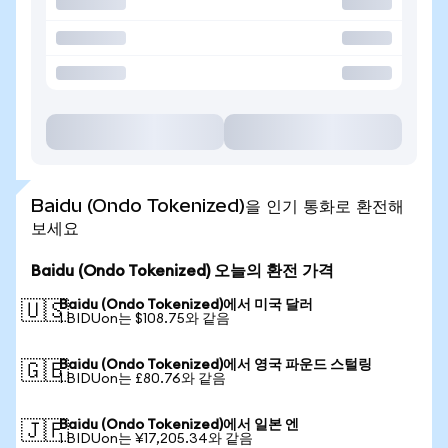
Baidu (Ondo Tokenized)을 인기 통화로 환전해
보세요
Baidu (Ondo Tokenized) 오늘의 환전 가격
Baidu (Ondo Tokenized)에서 미국 달러
🇺🇸
1 BIDUon는 $108.75와 같음
Baidu (Ondo Tokenized)에서 영국 파운드 스털링
🇬🇧
1 BIDUon는 £80.76와 같음
Baidu (Ondo Tokenized)에서 일본 엔
🇯🇵
1 BIDUon는 ¥17,205.34와 같음