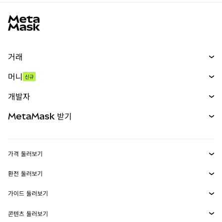
MetaMask 사이트 바닥글
거래
스왑
머니
신규
예측 시장
신규
매수
개발자
무기한 선물
신규
카드
문서 보기
MetaMask 받기
실물자산
mUSD
신규
대시보드
Transaction Shield
수익 창출
Smart Accounts Kit
에이전트 지갑
신규
가격 둘러보기
임베디드 지갑
Snaps
비트코인 가격
환전 둘러보기
MetaMask Connect
이더리움 가격
보상
신규
BTC를 USD로 환전
솔라나 가격
가이드 둘러보기
Snaps
보안
ETH를 USD로 환전
BTC 매수
시바이누 가격
USDT를 INR로 환전
콘텐츠 둘러보기
웹3 서비스
고객 지원
ETH 매수