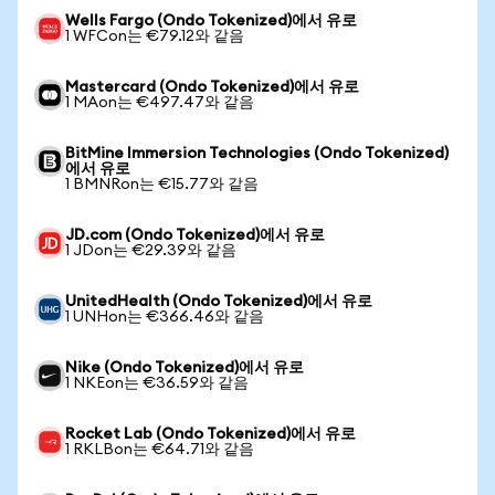
Wells Fargo (Ondo Tokenized)에서 유로
1 WFCon는 €79.12와 같음
Mastercard (Ondo Tokenized)에서 유로
1 MAon는 €497.47와 같음
BitMine Immersion Technologies (Ondo Tokenized)
에서 유로
1 BMNRon는 €15.77와 같음
JD.com (Ondo Tokenized)에서 유로
1 JDon는 €29.39와 같음
UnitedHealth (Ondo Tokenized)에서 유로
1 UNHon는 €366.46와 같음
Nike (Ondo Tokenized)에서 유로
1 NKEon는 €36.59와 같음
Rocket Lab (Ondo Tokenized)에서 유로
1 RKLBon는 €64.71와 같음