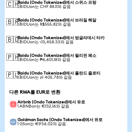
Baidu (Ondo Tokenized)에서 스위스 프랑
🇨🇭
1 BIDUon는 CHF 88.11와 같음
Baidu (Ondo Tokenized)에서 브라질 헤알
🇧🇷
1 BIDUon는 R$555.82와 같음
Baidu (Ondo Tokenized)에서 방글라데시 타카
🇧🇩
1 BIDUon는 ৳13,458.33와 같음
Baidu (Ondo Tokenized)에서 필리핀 페소
🇵🇭
1 BIDUon는 ₱6,601.18와 같음
Baidu (Ondo Tokenized)에서 폴란드 즐로티
🇵🇱
1 BIDUon는 zł 405.78와 같음
다른 RWA를 EUR로 변환
Airbnb (Ondo Tokenized)에서 유로
1 ABNBon는 €132.16와 같음
Goldman Sachs (Ondo Tokenized)에서 유로
1 GSon는 €936.02와 같음