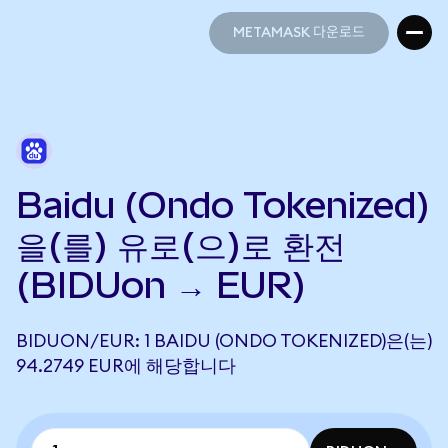
METAMASK 다운로드
METAMASK 다운로드
Baidu (Ondo Tokenized)
을(를) 유로(으)로 환전
(BIDUon → EUR)
BIDUON/EUR: 1 BAIDU (ONDO TOKENIZED)은(는)
94.2749 EUR에 해당합니다