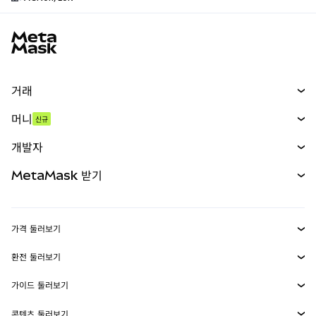
MetaMask 사이트 바닥글
거래
스왑
머니
신규
예측 시장
신규
매수
개발자
무기한 선물
신규
카드
문서 보기
MetaMask 받기
실물자산
mUSD
신규
대시보드
Transaction Shield
수익 창출
Smart Accounts Kit
에이전트 지갑
신규
가격 둘러보기
임베디드 지갑
Snaps
비트코인 가격
환전 둘러보기
MetaMask Connect
이더리움 가격
보상
신규
BTC를 USD로 환전
솔라나 가격
가이드 둘러보기
Snaps
보안
ETH를 USD로 환전
BTC 매수
시바이누 가격
USDT를 INR로 환전
콘텐츠 둘러보기
웹3 서비스