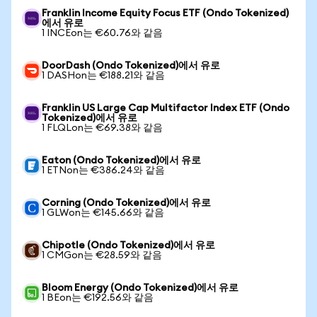
Franklin Income Equity Focus ETF (Ondo Tokenized)
에서 유로
1 INCEon는 €60.76와 같음
DoorDash (Ondo Tokenized)에서 유로
1 DASHon는 €188.21와 같음
Franklin US Large Cap Multifactor Index ETF (Ondo
Tokenized)에서 유로
1 FLQLon는 €69.38와 같음
Eaton (Ondo Tokenized)에서 유로
1 ETNon는 €386.24와 같음
Corning (Ondo Tokenized)에서 유로
1 GLWon는 €145.66와 같음
Chipotle (Ondo Tokenized)에서 유로
1 CMGon는 €28.59와 같음
Bloom Energy (Ondo Tokenized)에서 유로
1 BEon는 €192.56와 같음