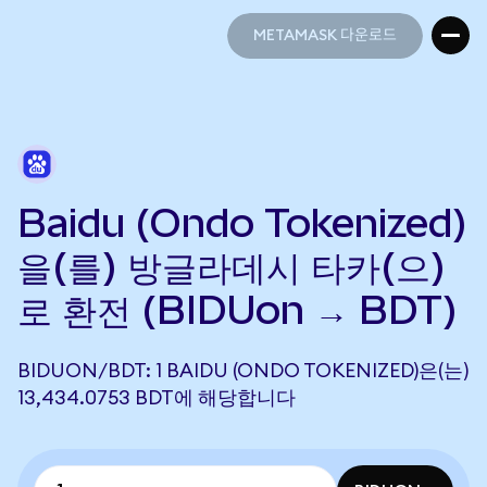
METAMASK 다운로드
METAMASK 다운로드
Baidu (Ondo Tokenized)
을(를) 방글라데시 타카(으)
로 환전 (BIDUon → BDT)
BIDUON/BDT: 1 BAIDU (ONDO TOKENIZED)은(는)
13,434.0753 BDT에 해당합니다