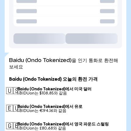
Baidu (Ondo Tokenized)을 인기 통화로 환전해
보세요
Baidu (Ondo Tokenized) 오늘의 환전 가격
Baidu (Ondo Tokenized)에서 미국 달러
🇺🇸
1 BIDUon는 $108.85와 같음
Baidu (Ondo Tokenized)에서 유로
🇪🇺
1 BIDUon는 €94.16와 같음
Baidu (Ondo Tokenized)에서 영국 파운드 스털링
🇬🇧
1 BIDUon는 £80.68와 같음