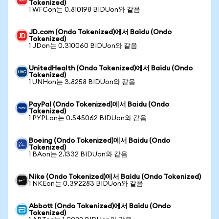
Tokenized)
1 WFCon는 0.810198 BIDUon와 같음
JD.com (Ondo Tokenized)에서 Baidu (Ondo
Tokenized)
1 JDon는 0.310060 BIDUon와 같음
UnitedHealth (Ondo Tokenized)에서 Baidu (Ondo
Tokenized)
1 UNHon는 3.8258 BIDUon와 같음
PayPal (Ondo Tokenized)에서 Baidu (Ondo
Tokenized)
1 PYPLon는 0.545062 BIDUon와 같음
Boeing (Ondo Tokenized)에서 Baidu (Ondo
Tokenized)
1 BAon는 2.1332 BIDUon와 같음
Nike (Ondo Tokenized)에서 Baidu (Ondo Tokenized)
1 NKEon는 0.392283 BIDUon와 같음
Abbott (Ondo Tokenized)에서 Baidu (Ondo
Tokenized)