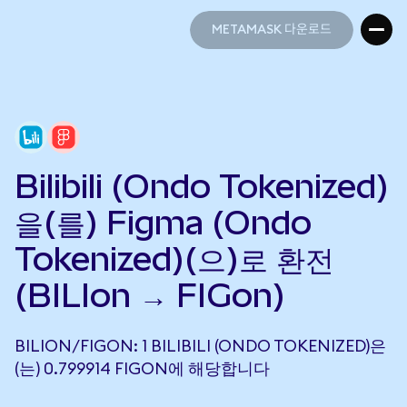
METAMASK 다운로드
METAMASK 다운로드
Bilibili (Ondo Tokenized)
을(를) Figma (Ondo
Tokenized)(으)로 환전
(BILIon → FIGon)
BILION/FIGON: 1 BILIBILI (ONDO TOKENIZED)은
(는) 0.799914 FIGON에 해당합니다