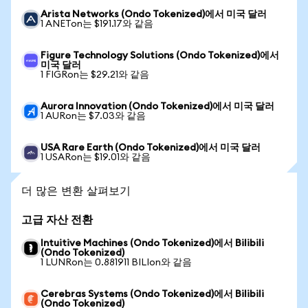
Arista Networks (Ondo Tokenized)에서 미국 달러
1 ANETon는 $191.17와 같음
Figure Technology Solutions (Ondo Tokenized)에서
미국 달러
1 FIGRon는 $29.21와 같음
Aurora Innovation (Ondo Tokenized)에서 미국 달러
1 AURon는 $7.03와 같음
USA Rare Earth (Ondo Tokenized)에서 미국 달러
1 USARon는 $19.01와 같음
더 많은 변환 살펴보기
고급 자산 전환
Intuitive Machines (Ondo Tokenized)에서 Bilibili
(Ondo Tokenized)
1 LUNRon는 0.881911 BILIon와 같음
Cerebras Systems (Ondo Tokenized)에서 Bilibili
(Ondo Tokenized)