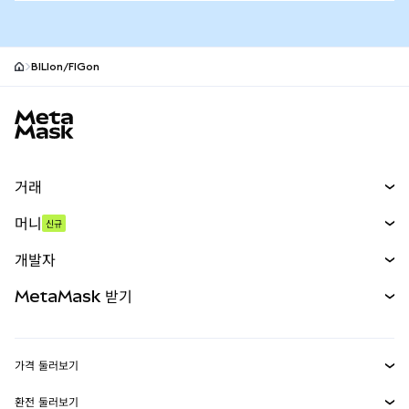
BILIon/FIGon
MetaMask 사이트 바닥글
거래
스왑
머니
신규
예측 시장
신규
매수
개발자
무기한 선물
신규
카드
문서 보기
MetaMask 받기
실물자산
mUSD
신규
대시보드
Transaction Shield
수익 창출
Smart Accounts Kit
에이전트 지갑
신규
가격 둘러보기
임베디드 지갑
Snaps
비트코인 가격
환전 둘러보기