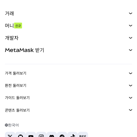
거래
스왑
머니
신규
예측 시장
신규
매수
개발자
무기한 선물
신규
카드
문서 보기
MetaMask 받기
실물자산
mUSD
신규
대시보드
Transaction Shield
수익 창출
Smart Accounts Kit
에이전트 지갑
신규
가격 둘러보기
임베디드 지갑
Snaps
비트코인 가격
환전 둘러보기
MetaMask Connect
이더리움 가격
보상
신규
BTC를 USD로 환전
솔라나 가격
가이드 둘러보기
Snaps
보안
ETH를 USD로 환전
BTC 매수
시바이누 가격
USDT를 INR로 환전
콘텐츠 둘러보기
웹3 서비스
고객 지원
ETH 매수
페페 가격
비트코인 지갑
BTC를 USDT로 환전
SOL 매수
채용
테더 가격
솔라나 지갑
한국어
BTC를 INR로 환전
PEPE 매수
연락처
USDC 가격
최고의 암호화폐 카드
ETH를 USDT로 환전