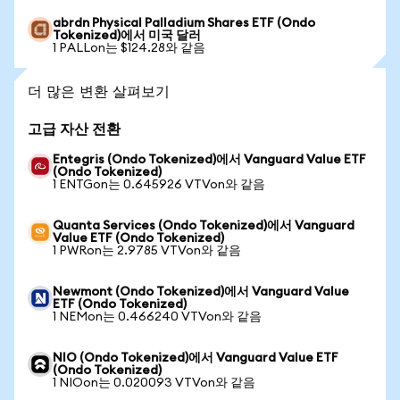
abrdn Physical Palladium Shares ETF (Ondo
Tokenized)에서 미국 달러
1 PALLon는 $124.28와 같음
더 많은 변환 살펴보기
고급 자산 전환
Entegris (Ondo Tokenized)에서 Vanguard Value ETF
(Ondo Tokenized)
1 ENTGon는 0.645926 VTVon와 같음
Quanta Services (Ondo Tokenized)에서 Vanguard
Value ETF (Ondo Tokenized)
1 PWRon는 2.9785 VTVon와 같음
Newmont (Ondo Tokenized)에서 Vanguard Value
ETF (Ondo Tokenized)
1 NEMon는 0.466240 VTVon와 같음
NIO (Ondo Tokenized)에서 Vanguard Value ETF
(Ondo Tokenized)
1 NIOon는 0.020093 VTVon와 같음