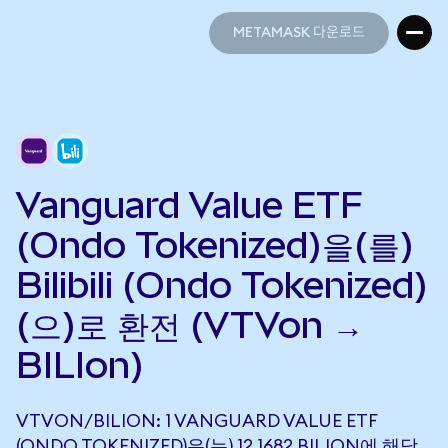
METAMASK 다운로드
METAMASK 다운로드
Vanguard Value ETF
(Ondo Tokenized)을(를)
Bilibili (Ondo Tokenized)
(으)로 환전 (VTVon →
BILIon)
VTVON/BILION: 1 VANGUARD VALUE ETF
(ONDO TOKENIZED)은(는) 12.1682 BILION에 해당