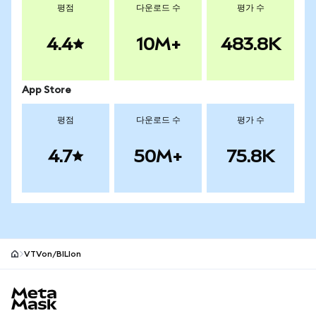
평점
다운로드 수
평가 수
4.4
10M+
483.8K
App Store
평점
다운로드 수
평가 수
4.7
50M+
75.8K
VTVon/BILIon
MetaMask 사이트 바닥글