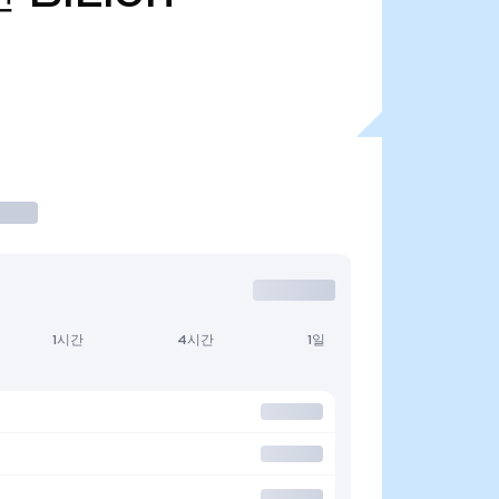
1시간
4시간
1일