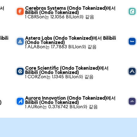
에서
Cerebras Systems (Ondo Tokenized)에서
Bilibili (Ondo Tokenized)
1 CBRSon는 12.1056 BILIon와 같음
bili
Astera Labs (Ondo Tokenized)에서 Bilibili
(Ondo Tokenized)
1 ALABon는 17.7883 BILIon와 같음
Core Scientific (Ondo Tokenized)에서
Bilibili (Ondo Tokenized)
1 CORZon는 1.1345 BILIon와 같음
Aurora Innovation (Ondo Tokenized)에서
)
Bilibili (Ondo Tokenized)
1 AURon는 0.376742 BILIon와 같음