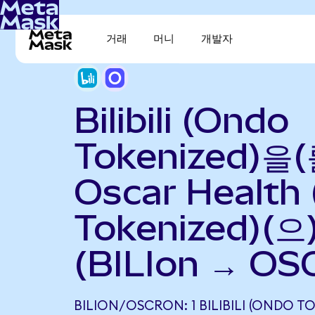
거래
머니
개발자
Bilibili (Ondo
Tokenized)을(
Oscar Health
Tokenized)(
(BILIon → OS
BILION/OSCRON: 1 BILIBILI (ONDO T