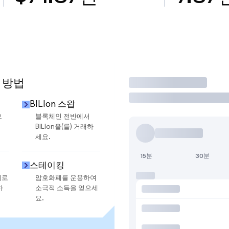
용 방법
거래
BILIon 스왑
으
블록체인 전반에서
BILIon을(를) 거래하
세요.
15분
30분
스테이킹
지로
암호화폐를 운용하여
하
소극적 소득을 얻으세
요.