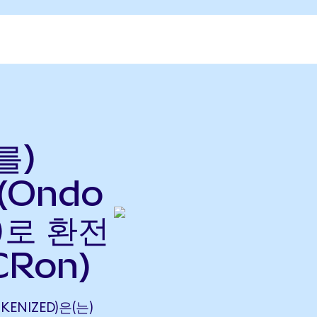
를)
 (Ondo
으)로 환전
CRon)
OKENIZED)은(는)