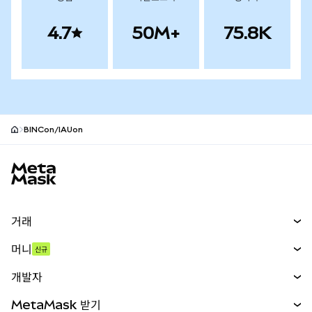
4.7
50M+
75.8K
BINCon/IAUon
MetaMask 사이트 바닥글
거래
스왑
머니
신규
예측 시장
신규
매수
개발자
무기한 선물
신규
카드
문서 보기
MetaMask 받기
실물자산