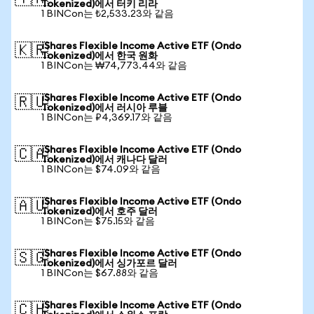
Tokenized)에서 터키 리라
1 BINCon는 ₺2,533.23와 같음
iShares Flexible Income Active ETF (Ondo
🇰🇷
Tokenized)에서 한국 원화
1 BINCon는 ₩74,773.44와 같음
iShares Flexible Income Active ETF (Ondo
🇷🇺
Tokenized)에서 러시아 루블
1 BINCon는 ₽4,369.17와 같음
iShares Flexible Income Active ETF (Ondo
🇨🇦
Tokenized)에서 캐나다 달러
1 BINCon는 $74.09와 같음
iShares Flexible Income Active ETF (Ondo
🇦🇺
Tokenized)에서 호주 달러
1 BINCon는 $75.15와 같음
iShares Flexible Income Active ETF (Ondo
🇸🇬
Tokenized)에서 싱가포르 달러
1 BINCon는 $67.88와 같음
iShares Flexible Income Active ETF (Ondo
🇨🇭