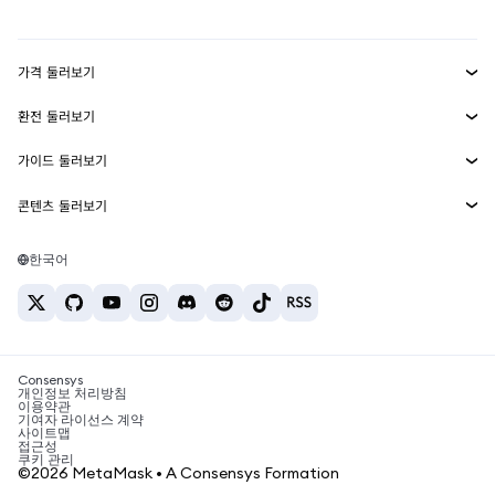
mUSD
신규
대시보드
Transaction Shield
수익 창출
Smart Accounts Kit
에이전트 지갑
신규
가격 둘러보기
임베디드 지갑
Snaps
비트코인 가격
환전 둘러보기
MetaMask Connect
이더리움 가격
보상
신규
BTC를 USD로 환전
솔라나 가격
가이드 둘러보기
Snaps
보안
ETH를 USD로 환전
BTC 매수
시바이누 가격
USDT를 INR로 환전
콘텐츠 둘러보기
웹3 서비스
고객 지원
ETH 매수
페페 가격
비트코인 지갑
BTC를 USDT로 환전
SOL 매수
채용
테더 가격
솔라나 지갑
한국어
BTC를 INR로 환전
PEPE 매수
연락처
USDC 가격
최고의 암호화폐 카드
ETH를 USDT로 환전
USDT 매수
체인링크 가격
최고의 모바일 암호화폐 지갑
USDT를 PHP로 환전
USDC 매수
Polymarket이란?
BTC를 EUR로 환전
SHIB 매수
Consensys
암호화폐 세금 뉴스
개인정보 처리방침
이용약관
BNB 매수
기여자 라이선스 계약
암호화폐 매수 방법
사이트맵
접근성
비트코인 매도 방법
쿠키 관리
©2026 MetaMask • A Consensys Formation