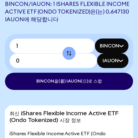
BINCON/IAUON: 1 ISHARES FLEXIBLE INCOME
ACTIVE ETF (ONDO TOKENIZED)은(는) 0.647130
IAUON에 해당합니다
BINCON
IAUON
BINCON을(를) IAUON(으)로 스왑
최신 iShares Flexible Income Active ETF
(Ondo Tokenized) 시장 정보
iShares Flexible Income Active ETF (Ondo