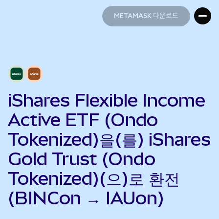
METAMASK 다운로드
METAMASK 다운로드
iShares Flexible Income
Active ETF (Ondo
Tokenized)을(를) iShares
Gold Trust (Ondo
Tokenized)(으)로 환전
(BINCon → IAUon)