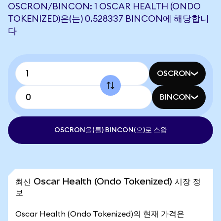
OSCRON/BINCON: 1 OSCAR HEALTH (ONDO
TOKENIZED)은(는) 0.528337 BINCON에 해당합니
다
OSCRON
BINCON
OSCRON을(를) BINCON(으)로 스왑
최신 Oscar Health (Ondo Tokenized) 시장 정
보
Oscar Health (Ondo Tokenized)의 현재 가격은