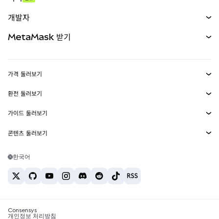
예측 시장
신규
매수
개발자
무기한 선물
신규
카드
문서 보기
MetaMask 받기
실물자산
mUSD
신규
대시보드
Transaction Shield
수익 창출
Smart Accounts Kit
에이전트 지갑
신규
가격 둘러보기
임베디드 지갑
Snaps
비트코인 가격
환전 둘러보기
MetaMask Connect
이더리움 가격
보상
신규
BTC를 USD로 환전
솔라나 가격
가이드 둘러보기
Snaps
보안
ETH를 USD로 환전
BTC 매수
시바이누 가격
USDT를 INR로 환전
콘텐츠 둘러보기
웹3 서비스
고객 지원
ETH 매수
페페 가격
비트코인 지갑
BTC를 USDT로 환전
SOL 매수
채용
테더 가격
솔라나 지갑
한국어
BTC를 INR로 환전
PEPE 매수
연락처
USDC 가격
최고의 암호화폐 카드
ETH를 USDT로 환전
USDT 매수
체인링크 가격
최고의 모바일 암호화폐 지갑
USDT를 PHP로 환전
USDC 매수
Polymarket이란?
BTC를 EUR로 환전
SHIB 매수
Consensys
암호화폐 세금 뉴스
개인정보 처리방침