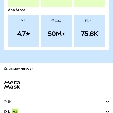
App Store
평점
다운로드 수
평가 수
4.7
50M+
75.8K
OSCRon/BINCon
MetaMask 사이트 바닥글
거래
스왑
머니
신규