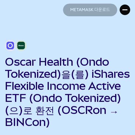
METAMASK 다운로드
METAMASK 다운로드
Oscar Health (Ondo
Tokenized)을(를) iShares
Flexible Income Active
ETF (Ondo Tokenized)
(으)로 환전 (OSCRon →
BINCon)